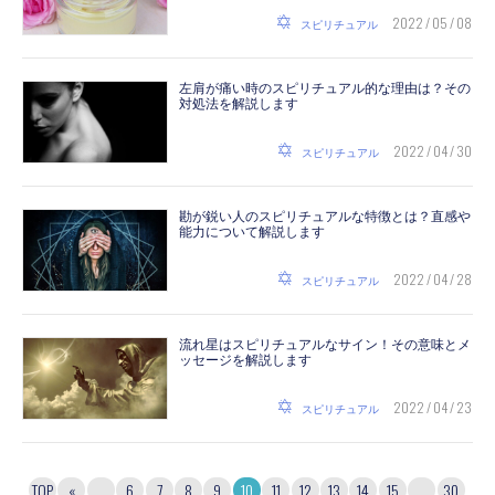
2022 / 05 / 08
スピリチュアル
左肩が痛い時のスピリチュアル的な理由は？その
対処法を解説します
2022 / 04 / 30
スピリチュアル
勘が鋭い人のスピリチュアルな特徴とは？直感や
能力について解説します
2022 / 04 / 28
スピリチュアル
流れ星はスピリチュアルなサイン！その意味とメ
ッセージを解説します
2022 / 04 / 23
スピリチュアル
TOP
«
...
6
7
8
9
10
11
12
13
14
15
...
30