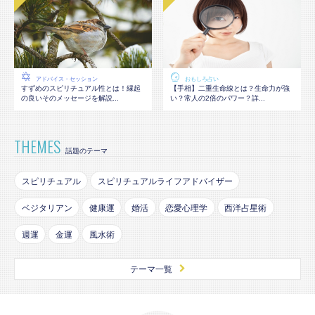
アドバイス・セッション
おもしろ占い
すずめのスピリチュアル性とは！縁起
【手相】二重生命線とは？生命力が強
の良いそのメッセージを解説...
い？常人の2倍のパワー？詳...
THEMES
話題のテーマ
スピリチュアル
スピリチュアルライフアドバイザー
ベジタリアン
健康運
婚活
恋愛心理学
西洋占星術
週運
金運
風水術
テーマ一覧