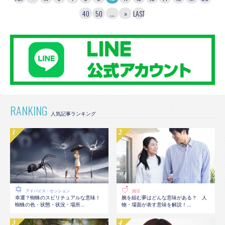
40
50
...
»
LAST
RANKING
アドバイス・セッション
婚活
幸運？蜘蛛のスピリチュアルな意味！
腕を組む夢はどんな意味がある？ 人
蜘蛛の色・状態・状況・場所...
物・場面が表す意味を解説！...