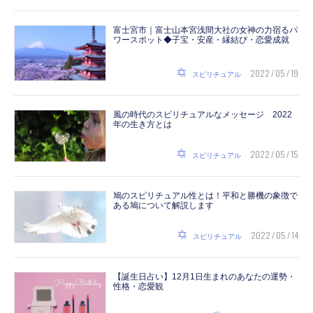
富士宮市｜富士山本宮浅間大社の女神の力宿るパ
ワースポット◆子宝・安産・縁結び・恋愛成就
2022 / 05 / 19
スピリチュアル
風の時代のスピリチュアルなメッセージ 2022
年の生き方とは
2022 / 05 / 15
スピリチュアル
鳩のスピリチュアル性とは！平和と勝機の象徴で
ある鳩について解説します
2022 / 05 / 14
スピリチュアル
【誕生日占い】12月1日生まれのあなたの運勢・
性格・恋愛観