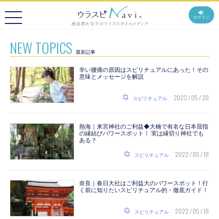
ログイン
NEW TOPICS
最新記事
辛い腰痛の原因はスピリチュアルにあった！その
意味とメッセージを解説
2022 / 05 / 20
スピリチュアル
熱海｜来宮神社のご利益◆大楠で有名な日本屈指
の縁結びパワースポット！ 実は縁切り神社でも
ある？
2022 / 05 / 19
スピリチュアル
奈良｜春日大社はご利益大のパワースポット！行
く前に知りたいスピリチュアル的・徹底ガイド！
2022 / 05 / 19
スピリチュアル