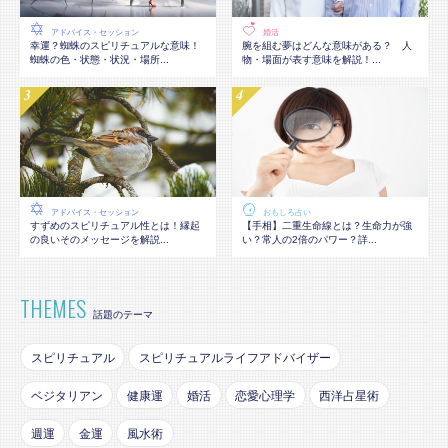
アドバイス・セッション
婚活
幸運？蜘蛛のスピリチュアルな意味！
腕を組む夢はどんな意味がある？ 人
蜘蛛の色・状態・状況・場所...
物・場面が表す意味を解説！...
アドバイス・セッション
おもしろ占い
すずめのスピリチュアル性とは！縁起
【手相】二重生命線とは？生命力が強
の良いそのメッセージを解説...
い？常人の2倍のパワー？詳...
THEMES
話題のテーマ
スピリチュアル
スピリチュアルライフアドバイザー
ベジタリアン
健康運
婚活
恋愛心理学
西洋占星術
週運
金運
風水術