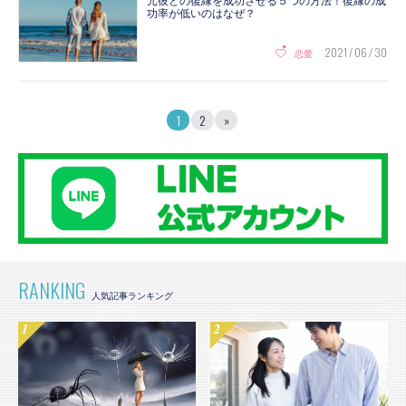
元彼との復縁を成功させる５つの方法！復縁の成
功率が低いのはなぜ？
2021 / 06 / 30
恋愛
1
2
»
RANKING