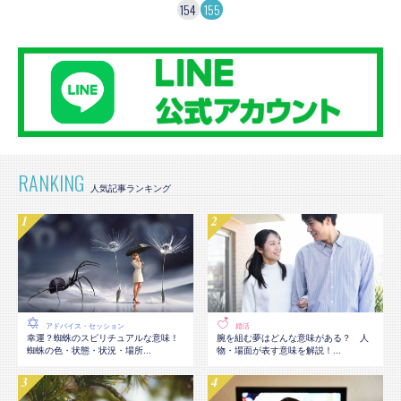
154
155
RANKING
アドバイス・セッション
婚活
幸運？蜘蛛のスピリチュアルな意味！
腕を組む夢はどんな意味がある？ 人
蜘蛛の色・状態・状況・場所...
物・場面が表す意味を解説！...