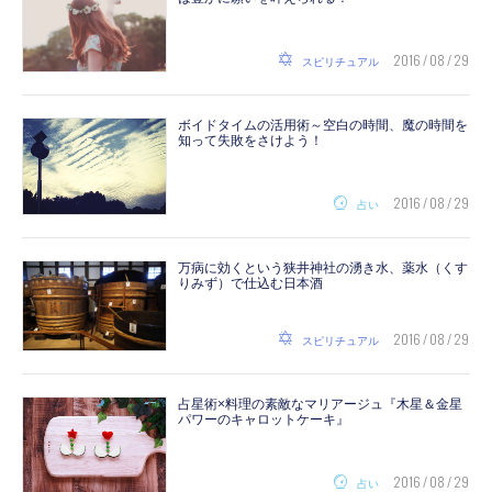
2016 / 08 / 29
スピリチュアル
ボイドタイムの活用術～空白の時間、魔の時間を
知って失敗をさけよう！
2016 / 08 / 29
占い
万病に効くという狭井神社の湧き水、薬水（くす
りみず）で仕込む日本酒
2016 / 08 / 29
スピリチュアル
占星術×料理の素敵なマリアージュ『木星＆金星
パワーのキャロットケーキ』
2016 / 08 / 29
占い