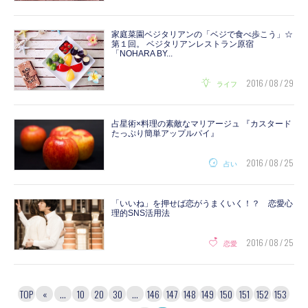
家庭菜園ベジタリアンの「ベジで食べ歩こう」☆
第１回。 ベジタリアンレストラン原宿
「NOHARA BY...
2016 / 08 / 29
ライフ
占星術×料理の素敵なマリアージュ 『カスタード
たっぷり簡単アップルパイ』
2016 / 08 / 25
占い
「いいね」を押せば恋がうまくいく！？ 恋愛心
理的SNS活用法
2016 / 08 / 25
恋愛
TOP
«
...
10
20
30
...
146
147
148
149
150
151
152
153