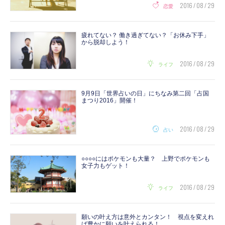
2016 / 08 / 29
恋愛
疲れてない？ 働き過ぎてない？「お休み下手」
から脱却しよう！
2016 / 08 / 29
ライフ
9月9日「世界占いの日」にちなみ第二回「占国
まつり2016」開催！
2016 / 08 / 29
占い
○○○○にはポケモンも大量？ 上野でポケモンも
女子力もゲット！
2016 / 08 / 29
ライフ
願いの叶え方は意外とカンタン！ 視点を変えれ
ば豊かに願いを叶えられる！