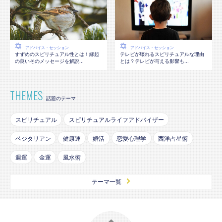
アドバイス・セッション
アドバイス・セッション
テレビが壊れるスピリチュアルな理由
すずめのスピリチュアル性とは！縁起
とは？テレビが与える影響も...
の良いそのメッセージを解説...
THEMES
話題のテーマ
スピリチュアル
スピリチュアルライフアドバイザー
ベジタリアン
健康運
婚活
恋愛心理学
西洋占星術
週運
金運
風水術
テーマ一覧