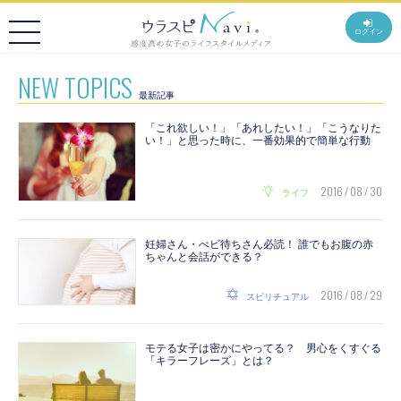
ログイン
NEW TOPICS
最新記事
「これ欲しい！」「あれしたい！」「こうなりた
い！」と思った時に、一番効果的で簡単な行動
2016 / 08 / 30
ライフ
妊婦さん・べビ待ちさん必読！ 誰でもお腹の赤
ちゃんと会話ができる？
2016 / 08 / 29
スピリチュアル
モテる女子は密かにやってる？ 男心をくすぐる
「キラーフレーズ」とは？