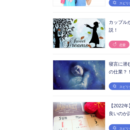
スピリ
カップル
説！
恋愛
寝言に潜
の仕業？
スピリ
【202
良いのか
スピリ