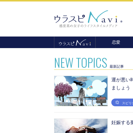
恋愛
恋愛テクニック
NEW TOPICS
婚活
最新記事
結婚
セックス
運が悪い
ましょう
離婚・不倫
復縁
スピリ
妊娠する