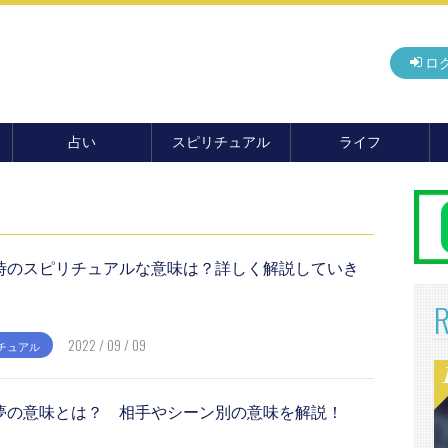
ロ
占い
スピリチュアル
ライフ
無料占い
開運
グルメ
毎月の運勢
アドバイス・セッション
住まい
カード占い
パワースポット
癒し
おもしろ占い
オカルト
旅行
時のスピリチュアルな意味は？詳しく解説していき
運命・予言
前世・ソウルメイト
季節イベント
電話占い
2022 / 09 / 09
チュアル
メール占い
夢の意味とは？ 相手やシーン別の意味を解説！