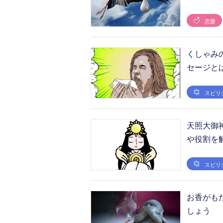
恋愛
くしゃみ
セージと
スピリ
天照大御
や役割を
スピリ
お香がも
しょう