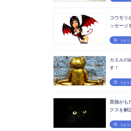
コウモリ
ッセージ
スピリ
カエルの
す！
スピリ
黒猫がも
クスを解
スピリ