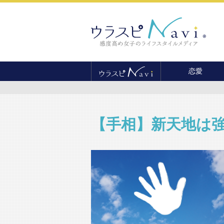
恋愛
恋愛テクニック
婚活
結婚
【手相】新天地は
セックス
離婚・不倫
復縁