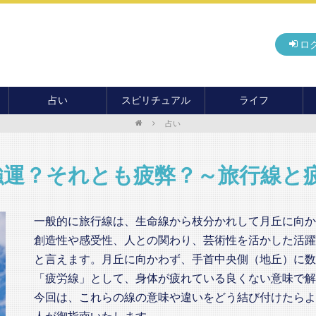
ロ
占い
スピリチュアル
ライフ
占い
無料占い
開運
グルメ
毎月の運勢
アドバイス・セッション
住まい
カード占い
パワースポット
癒し
強運？それとも疲弊？～旅行線
おもしろ占い
オカルト
旅行
運命・予言
前世・ソウルメイト
季節イベント
一般的に旅行線は、生命線から枝分かれして月丘に向か
電話占い
創造性や感受性、人との関わり、芸術性を活かした活躍
メール占い
と言えます。月丘に向かわず、手首中央側（地丘）に数
「疲労線」として、身体が疲れている良くない意味で解
今回は、これらの線の意味や違いをどう結び付けたらよ