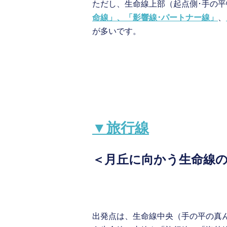
ただし、生命線上部（起点側･手の
命線」、「影響線･パートナー線」
、
が多いです。
▼
旅行線
＜月丘に向かう生命線
出発点は、生命線中央（手の平の真