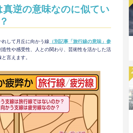
は真逆の意味なのに似てい
？
かれして月丘に向かう線
（別記事「旅行線の意味」参
創造性や感受性、人との関わり、芸術性を活かした活
線と言えます。