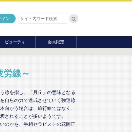
グイン
ビューティ
会員限定
ダイエット
ヘア・メイク・ネイル
ファッション
と疲労線～
マナー・教養
内面の美
う線を指し、「月丘」の意味となる
を自らの力で達成させていく強運線
本向かう場合は、旅行線ではなく、
釈されることが多いようです。
いのかを、手相セラピストの花岡正