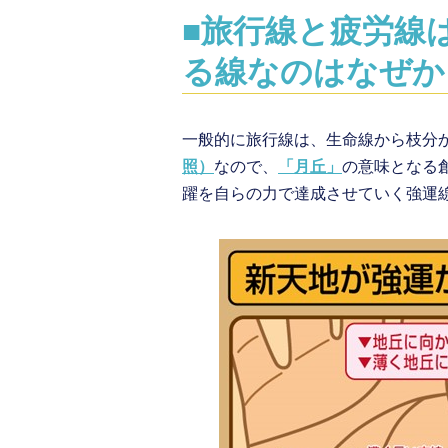
■
旅行線と疲労線
る線なのはなぜか
一般的に旅行線は、生命線から枝分
照）
なので、
「
月丘
」
の意味となる
躍を自らの力で達成させていく強運