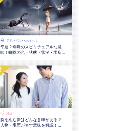
アドバイス・セッション
幸運？蜘蛛のスピリチュアルな意
味！蜘蛛の色・状態・状況・場所...
婚活
腕を組む夢はどんな意味がある？
人物・場面が表す意味を解説！...