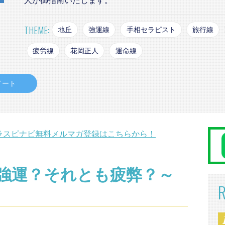
人が御指南いたします。
THEME:
地丘
強運線
手相セラピスト
旅行線
疲労線
花岡正人
運命線
イート
ラスピナビ無料メルマガ登録はこちらから！
強運？それとも疲弊？～
～