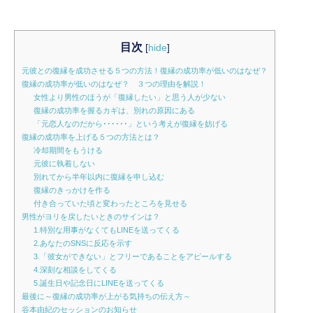
目次
[
hide
]
元彼との復縁を成功させる５つの方法！復縁の成功率が低いのはなぜ？
復縁の成功率が低いのはなぜ？ ３つの理由を解説！
女性より男性のほうが「復縁したい」と思う人が少ない
復縁の成功率を握るカギは、別れの原因にある
「元恋人なのだから･･････」という考えが復縁を妨げる
復縁の成功率を上げる５つの方法とは？
冷却期間をもうける
元彼に執着しない
別れてから半年以内に復縁を申し込む
復縁のきっかけを作る
付き合っていた頃と変わったところを見せる
男性がヨリを戻したいときのサインは？
1.特別な用事がなくてもLINEを送ってくる
2.あなたのSNSに反応を示す
3.「彼女ができない」とフリーであることをアピールする
4.深刻な相談をしてくる
5.誕生日や記念日にLINEを送ってくる
最後に～復縁の成功率が上がる気持ちの伝え方～
谷本由紀のセッションのお知らせ