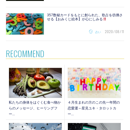
357数秘カードをもとに創られた、歌占を彷彿さ
せる【おみくじ絵本】が心にしみる
2020 / 08 / 11
占い
RECOMMEND
私たちの身体をはぐくむ食べ物か
４月生まれの方のこの先一年間の
らのメッセージ、ヒーリングフ
恋愛運～星見ユキ・タロットカ
ー...
ー...