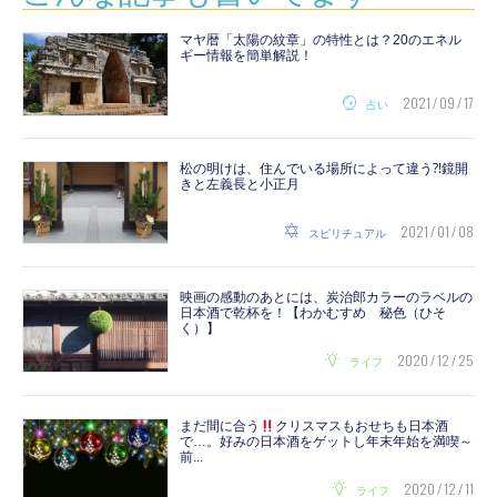
マヤ暦「太陽の紋章」の特性とは？20のエネル
ギー情報を簡単解説！
2021 / 09 / 17
占い
松の明けは、住んでいる場所によって違う⁈鏡開
きと左義長と小正月
2021 / 01 / 08
スピリチュアル
映画の感動のあとには、炭治郎カラーのラベルの
日本酒で乾杯を！【わかむすめ 秘色（ひそ
く）】
2020 / 12 / 25
ライフ
まだ間に合う
クリスマスもおせちも日本酒
で…。好みの日本酒をゲットし年末年始を満喫～
前...
2020 / 12 / 11
ライフ