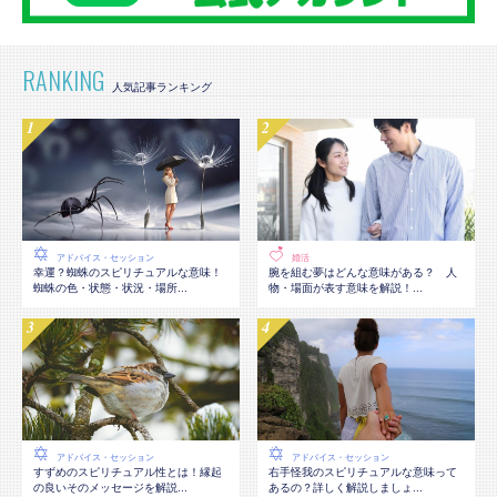
RANKING
アドバイス・セッション
婚活
幸運？蜘蛛のスピリチュアルな意味！
腕を組む夢はどんな意味がある？ 人
蜘蛛の色・状態・状況・場所...
物・場面が表す意味を解説！...
アドバイス・セッション
アドバイス・セッション
すずめのスピリチュアル性とは！縁起
右手怪我のスピリチュアルな意味って
の良いそのメッセージを解説...
あるの？詳しく解説しましょ...