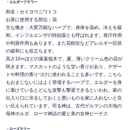
・エルダーフラワー
和名：セイヨウニワトコ
お茶に使用する部位：花
主な働き：大変万能なハーブで、身体を温め、冷えを緩
和、インフルエンザの特効薬とも呼ばれます。発汗作用
や利尿作用もあります。また花粉症などアレルギー症状
の緩和にも役立ちます。
高さ10ｍほどの落葉低木で、夏、薄いクリーム色の花が
咲きます。マスカットのような甘い香りがあり、デザー
トや料理の香りづけに使われることも多いです。こちら
もおまじないにはよく登場するハーブで、エルダーを身
に着けているとどんな攻撃も撃退できるといわれ、家の
出入り口に吊るしておくと悪いものを家に入れないと言
い伝えられています。司る神は、古代ゲルマンの大地の
母神ホルダ、ローマ神話の愛と美の女神ビーナス
・ローズマリー