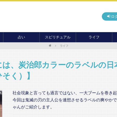
ロ
占い
スピリチュアル
ライフ
ライフ
無料占い
開運
グルメ
毎月の運勢
アドバイス・セッション
住まい
カード占い
パワースポット
癒し
には、炭治郎カラーのラベルの日
おもしろ占い
オカルト
旅行
ひそく）】
運命・予言
前世・ソウルメイト
季節イベント
電話占い
社会現象と言っても過言ではない、一大ブームを巻き起
メール占い
今回は鬼滅の刃の主人公を連想させるラベルの爽やかで
ゃんがご紹介します。