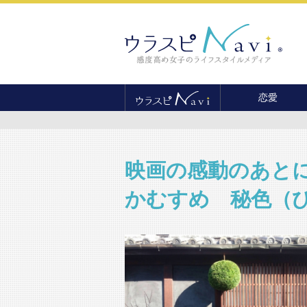
恋愛
恋愛テクニック
婚活
結婚
映画の感動のあと
セックス
かむすめ 秘色（
離婚・不倫
復縁