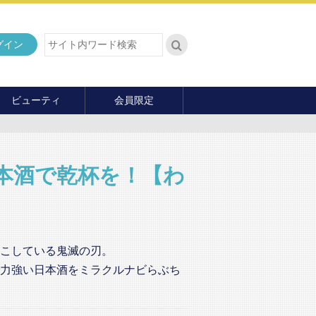
グイン
ビューティ
会員限定
ダイエット
ヘア・メイク・ネイル
ファッション
本酒で乾杯を！【わ
マナー・教養
内面の美
こしている鬼滅の刃。
力強い日本酒をミラクルナビらぶち