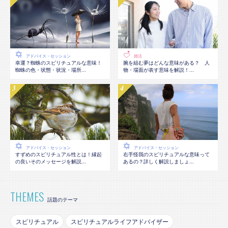
アドバイス・セッション
婚活
幸運？蜘蛛のスピリチュアルな意味！
腕を組む夢はどんな意味がある？ 人
蜘蛛の色・状態・状況・場所...
物・場面が表す意味を解説！...
アドバイス・セッション
アドバイス・セッション
すずめのスピリチュアル性とは！縁起
右手怪我のスピリチュアルな意味って
の良いそのメッセージを解説...
あるの？詳しく解説しましょ...
THEMES
話題のテーマ
スピリチュアル
スピリチュアルライフアドバイザー