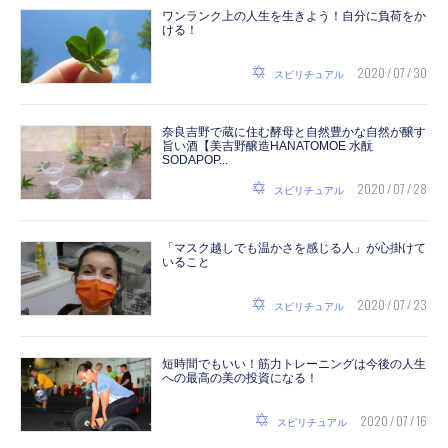
ワンランク上の人生を生きよう！自分に負荷をか
ける！
2020 / 07 / 30
スピリチュアル
奈良吉野で蔵に住む酵母と自然豊かな自然が醸す
旨い酒【美吉野醸造HANATOMOE 水酛
SODAPOP...
2020 / 07 / 28
スピリチュアル
「マスク越しでも温かさを感じる人」が心掛けて
いること
2020 / 07 / 23
スピリチュアル
短時間でもいい！筋力トレーニングは今後の人生
への最高の美の投資になる！
2020 / 07 / 16
スピリチュアル