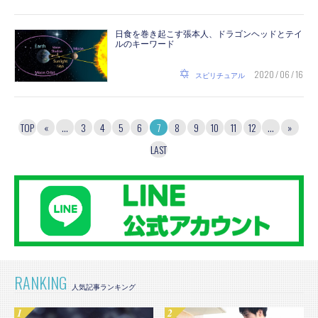
日食を巻き起こす張本人、ドラゴンヘッドとテイ
ルのキーワード
2020 / 06 / 16
スピリチュアル
TOP
«
...
3
4
5
6
7
8
9
10
11
12
...
»
LAST
RANKING