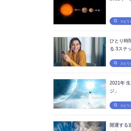
スピリ
ひとり時
る 3ステ
スピリ
2021
ジ」
スピリ
開運する