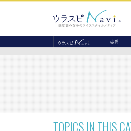
恋愛
恋愛テクニック
婚活
結婚
セックス
離婚・不倫
復縁
TOPICS
IN THIS C