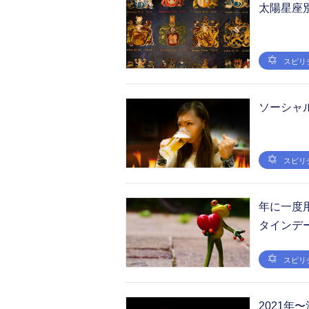
太陽星座
スピリ
ソーシャ
スピリ
年に一度
タインデ
スピリ
2021年