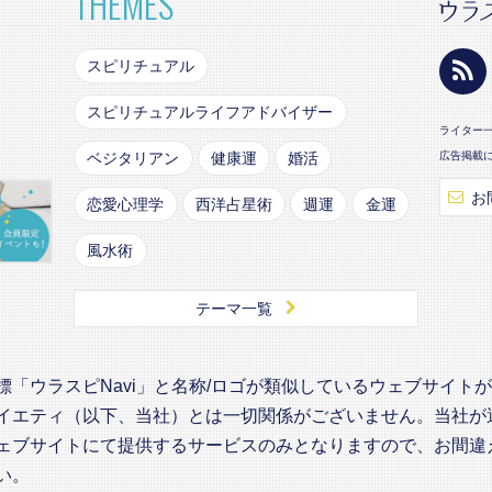
THEMES
スピリチュアル
スピリチュアルライフアドバイザー
ライター
ベジタリアン
健康運
婚活
広告掲載
お
恋愛心理学
西洋占星術
週運
金運
風水術
テーマ一覧
標「ウラスピNavi」と名称/ロゴが類似しているウェブサイト
イエティ（以下、当社）とは一切関係がございません。当社が
ェブサイトにて提供するサービスのみとなりますので、お間違
い。