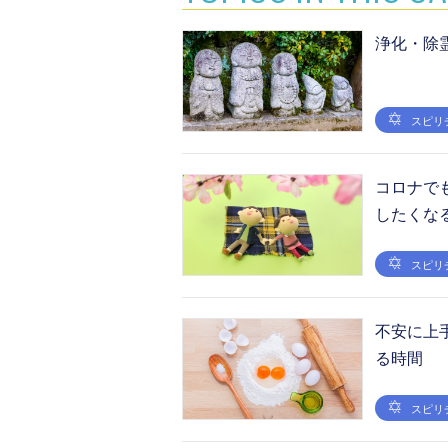
浄化・除
スピリ
コロナで
したくな
スピリ
不安に上
る時間
スピリ