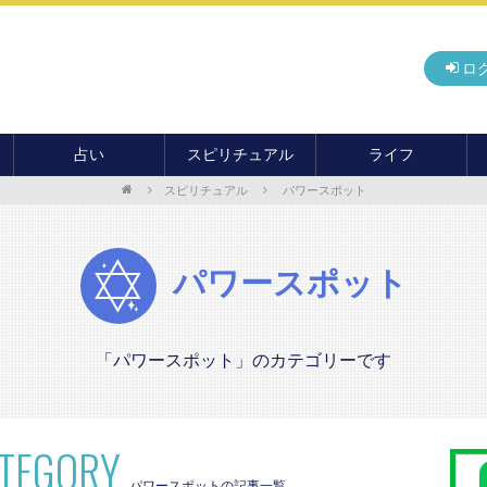
ロ
占い
スピリチュアル
ライフ
スピリチュアル
パワースポット
無料占い
開運
グルメ
毎月の運勢
アドバイス・セッション
住まい
カード占い
パワースポット
癒し
パワースポット
おもしろ占い
オカルト
旅行
運命・予言
前世・ソウルメイト
季節イベント
電話占い
「パワースポット」のカテゴリーです
メール占い
ATEGORY
パワースポットの記事一覧