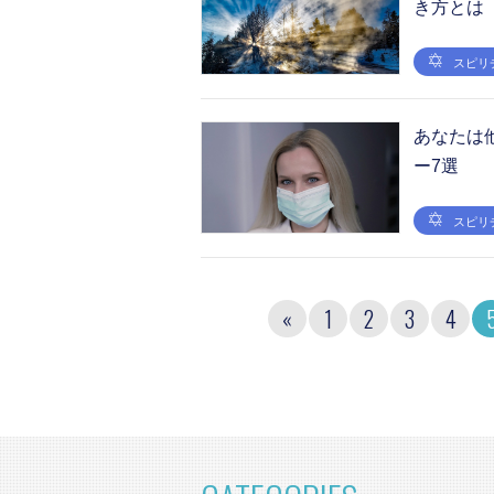
き方とは
スピリ
あなたは
ー7選
スピリ
«
1
2
3
4