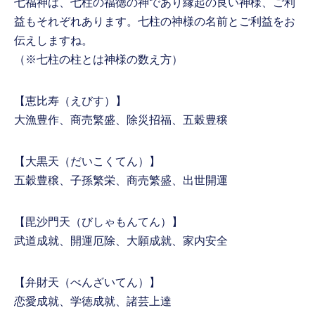
七福神は、七柱の福徳の神であり縁起の良い神様、ご利
益もそれぞれあります。七柱の神様の名前とご利益をお
伝えしますね。
（※七柱の柱とは神様の数え方）
【恵比寿（えびす）】
大漁豊作、商売繁盛、除災招福、五穀豊穣
【大黒天（だいこくてん）】
五穀豊穣、子孫繁栄、商売繁盛、出世開運
【毘沙門天（びしゃもんてん）】
武道成就、開運厄除、大願成就、家内安全
【弁財天（べんざいてん）】
恋愛成就、学徳成就、諸芸上達