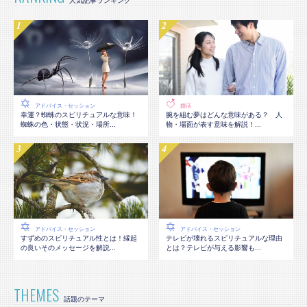
アドバイス・セッション
婚活
幸運？蜘蛛のスピリチュアルな意味！
腕を組む夢はどんな意味がある？ 人
蜘蛛の色・状態・状況・場所...
物・場面が表す意味を解説！...
アドバイス・セッション
アドバイス・セッション
テレビが壊れるスピリチュアルな理由
すずめのスピリチュアル性とは！縁起
とは？テレビが与える影響も...
の良いそのメッセージを解説...
THEMES
話題のテーマ