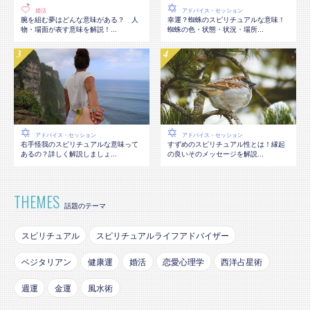
婚活
アドバイス・セッション
腕を組む夢はどんな意味がある？ 人
幸運？蜘蛛のスピリチュアルな意味！
物・場面が表す意味を解説！...
蜘蛛の色・状態・状況・場所...
アドバイス・セッション
アドバイス・セッション
右手怪我のスピリチュアルな意味って
すずめのスピリチュアル性とは！縁起
あるの？詳しく解説しましょ...
の良いそのメッセージを解説...
THEMES
話題のテーマ
スピリチュアル
スピリチュアルライフアドバイザー
ベジタリアン
健康運
婚活
恋愛心理学
西洋占星術
週運
金運
風水術