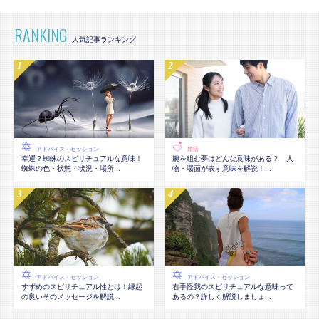
RANKING
アドバイス・セッション
婚活
幸運？蜘蛛のスピリチュアルな意味！
腕を組む夢はどんな意味がある？ 人
蜘蛛の色・状態・状況・場所...
物・場面が表す意味を解説！...
アドバイス・セッション
アドバイス・セッション
すずめのスピリチュアル性とは！縁起
右手怪我のスピリチュアルな意味って
の良いそのメッセージを解説...
あるの？詳しく解説しましょ...