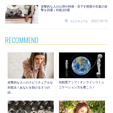
攻撃的な人の心理や特徴・見下す態度や言葉の攻
撃を回避｜対処法5選
2022 / 01 / 13
スピリチュアル
RECOMMEND
信頼度アップ！オンラインコミュ
攻撃的な人へのスピリチュアルな
ニケーション力を磨こう！
対処法！あなたを助ける５つの
回...