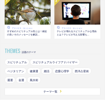
アドバイス・セッション
アドバイス・セッション
テレビが壊れるスピリチュアルな理由
すずめのスピリチュアル性とは！縁起
とは？テレビが与える影響も...
の良いそのメッセージを解説...
THEMES
話題のテーマ
スピリチュアル
スピリチュアルライフアドバイザー
ベジタリアン
健康運
婚活
恋愛心理学
西洋占星術
週運
金運
風水術
テーマ一覧