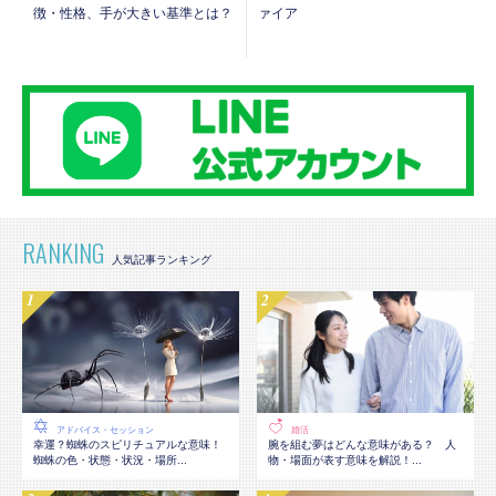
徴・性格、手が大きい基準とは？
ァイア
RANKING
アドバイス・セッション
婚活
幸運？蜘蛛のスピリチュアルな意味！
腕を組む夢はどんな意味がある？ 人
蜘蛛の色・状態・状況・場所...
物・場面が表す意味を解説！...