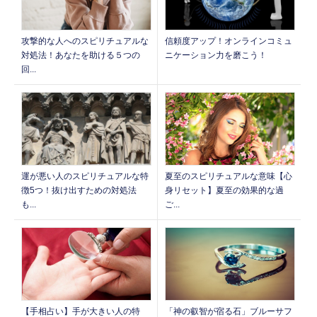
信頼度アップ！オンラインコミュ
攻撃的な人へのスピリチュアルな
ニケーション力を磨こう！
対処法！あなたを助ける５つの
回...
運が悪い人のスピリチュアルな特
夏至のスピリチュアルな意味【心
徴5つ！抜け出すための対処法
身リセット】夏至の効果的な過
も...
ご...
【手相占い】手が大きい人の特
「神の叡智が宿る石」ブルーサフ