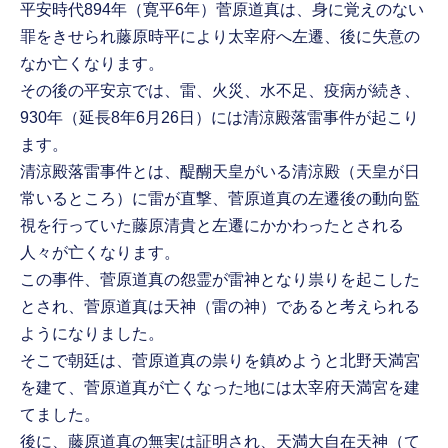
平安時代894年（寛平6年）菅原道真は、身に覚えのない
罪をきせられ藤原時平により太宰府へ左遷、後に失意の
なか亡くなります。
その後の平安京では、雷、火災、水不足、疫病が続き、
930年（延長8年6月26日）には清涼殿落雷事件が起こり
ます。
清涼殿落雷事件とは、醍醐天皇がいる清涼殿（天皇が日
常いるところ）に雷が直撃、菅原道真の左遷後の動向監
視を行っていた藤原清貴と左遷にかかわったとされる
人々が亡くなります。
この事件、菅原道真の怨霊が雷神となり祟りを起こした
とされ、菅原道真は天神（雷の神）であると考えられる
ようになりました。
そこで朝廷は、菅原道真の祟りを鎮めようと北野天満宮
を建て、菅原道真が亡くなった地には太宰府天満宮を建
てました。
後に、藤原道真の無実は証明され、天満大自在天神（て