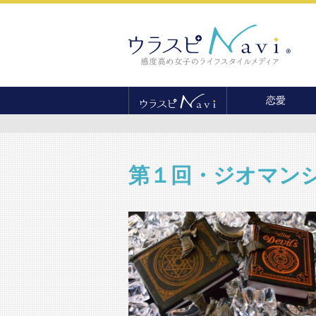
恋愛
恋愛テクニック
婚活
結婚
第１回・ジオマン
セックス
離婚・不倫
復縁