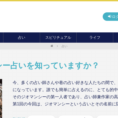
ロ
占い
スピリチュアル
ライフ
占い
無料占い
開運
グルメ
毎月の運勢
アドバイス・セッション
住まい
カード占い
パワースポット
癒し
シー占いを知っていますか？
おもしろ占い
オカルト
旅行
運命・予言
前世・ソウルメイト
季節イベント
今、多くの占い師さんや巷の占い好きな人たちの間で、
電話占い
になっています。誰でも簡単に占えるのに、とても的中
メール占い
そのジオマンシーの第一人者であり、占い師兼作家の高
第1回の今回は、ジオマンシーという占いとその名前に