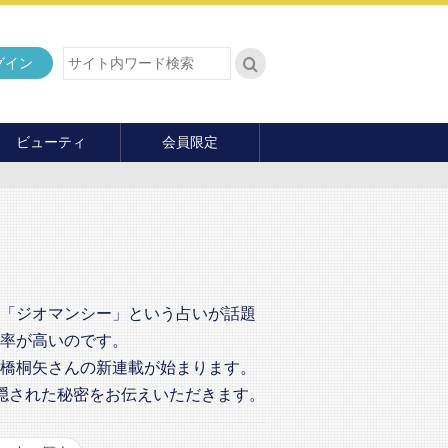
グイン
ビューティ
会員限定
ダイエット
ヘア・メイク・ネイル
ファッション
マナー・教養
内面の美
「ジオマンシー」という占いが話題
率が高いのです。
橋桐矢さんの新連載が始まります。
隠された秘密をお伝えいただきます。