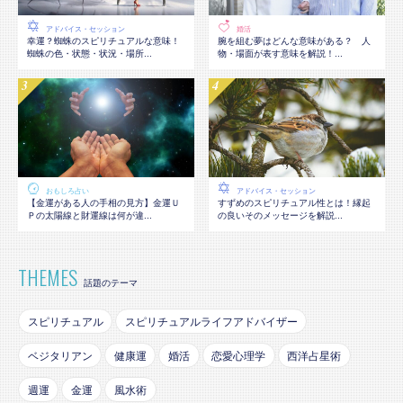
アドバイス・セッション
婚活
幸運？蜘蛛のスピリチュアルな意味！
腕を組む夢はどんな意味がある？ 人
蜘蛛の色・状態・状況・場所...
物・場面が表す意味を解説！...
おもしろ占い
アドバイス・セッション
【金運がある人の手相の見方】金運Ｕ
すずめのスピリチュアル性とは！縁起
Ｐの太陽線と財運線は何が違...
の良いそのメッセージを解説...
THEMES
話題のテーマ
スピリチュアル
スピリチュアルライフアドバイザー
ベジタリアン
健康運
婚活
恋愛心理学
西洋占星術
週運
金運
風水術