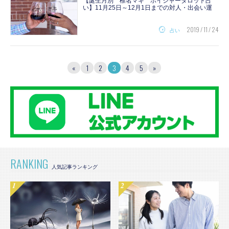
【誕生月別 椎名マキ ボイジャータロット占
い】11月25日～12月1日までの対人・出会い運
2019 / 11 / 24
占い
«
1
2
3
4
5
»
RANKING