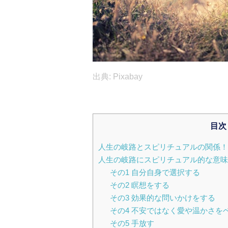
出典: Pixabay
目次
人生の岐路とスピリチュアルの関係！
人生の岐路にスピリチュアル的な意味
その1 自分自身で選択する
その2 瞑想をする
その3 効果的な問いかけをする
その4 不安ではなく愛や温かさを
その5 手放す