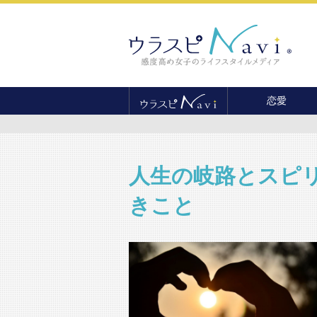
恋愛
恋愛テクニック
婚活
結婚
人生の岐路とスピ
セックス
きこと
離婚・不倫
復縁