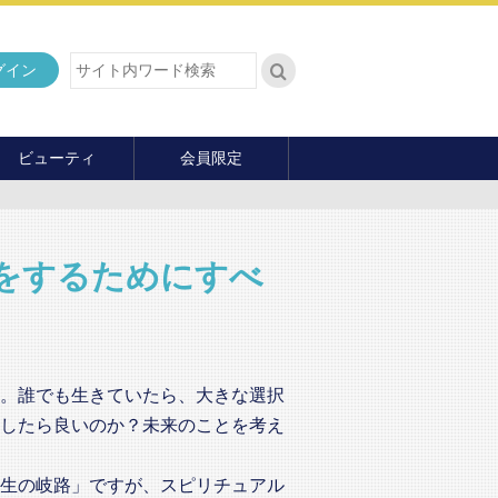
グイン
ビューティ
会員限定
ダイエット
ヘア・メイク・ネイル
ファッション
をするためにすべ
マナー・教養
内面の美
。誰でも生きていたら、大きな選択
したら良いのか？未来のことを考え
生の岐路」ですが、スピリチュアル