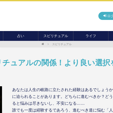
ロ
占い
スピリチュアル
ライフ
スピリチュアル
無料占い
開運
グルメ
毎月の運勢
アドバイス・セッション
住まい
カード占い
パワースポット
癒し
リチュアルの関係！より良い選択
おもしろ占い
オカルト
旅行
運命・予言
前世・ソウルメイト
季節イベント
電話占い
あなたは人生の岐路に立たされた経験はあるでしょうか
メール占い
に迫られることがあります。どちらに進むべきか？どう
ると悩みは尽きないし、不安になる……
誰でも一度は経験するであろう、進むべき道に悩む「人