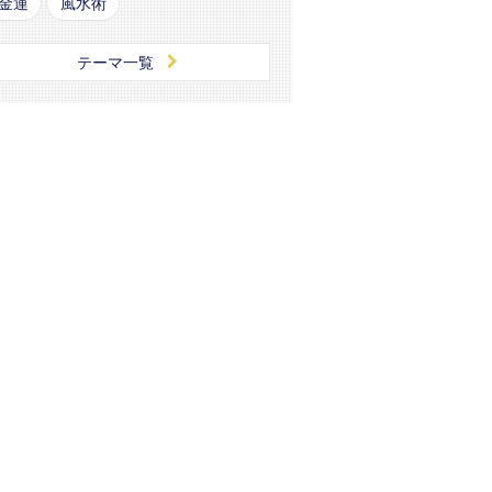
金運
風水術
テーマ一覧