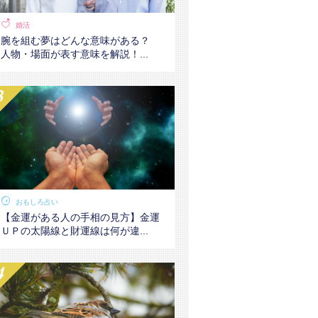
婚活
腕を組む夢はどんな意味がある？
人物・場面が表す意味を解説！...
おもしろ占い
【金運がある人の手相の見方】金運
ＵＰの太陽線と財運線は何が違...