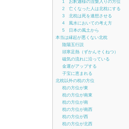
1 お釈迦様の涅槃入りの方位
2 亡くなった人は北枕にする
3 北枕は死を連想させる
4 風水においての考え方
5 日本の風土から
本当は縁起が悪くない北枕
陰陽五行説
頭寒足熱（ずかんそくねつ）
磁気の流れに沿っている
金運がアップする
子宝に恵まれる
北枕以外の枕の方位
枕の方位が東
枕の方位が南東
枕の方位が南
枕の方位が南西
枕の方位が西
枕の方位が北西