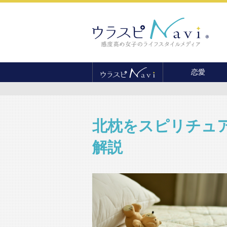
恋愛
恋愛テクニック
婚活
結婚
北枕をスピリチュ
セックス
解説
離婚・不倫
復縁