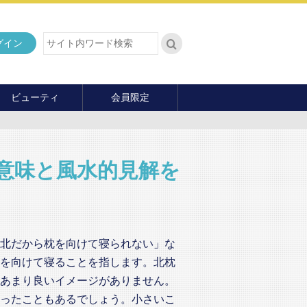
グイン
ビューティ
会員限定
ダイエット
ヘア・メイク・ネイル
ファッション
意味と風水的見解を
マナー・教養
内面の美
北だから枕を向けて寝られない」な
を向けて寝ることを指します。北枕
あまり良いイメージがありません。
ったこともあるでしょう。小さいこ