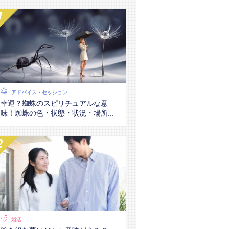
アドバイス・セッション
幸運？蜘蛛のスピリチュアルな意
味！蜘蛛の色・状態・状況・場所...
婚活