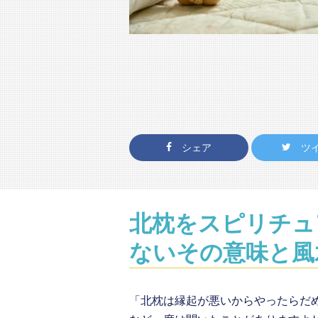
シェア
ツ
北枕をスピリチュ
ないその意味と風
「北枕は縁起が悪いからやったらだ