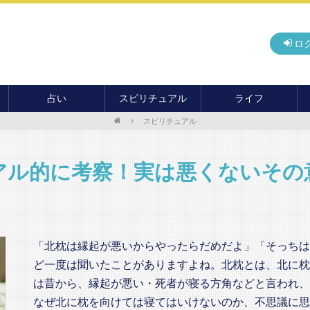
ロ
占い
スピリチュアル
ライフ
スピリチュアル
無料占い
開運
グルメ
毎月の運勢
アドバイス・セッション
住まい
カード占い
パワースポット
癒し
アル的に考察！実は悪くないその
おもしろ占い
オカルト
旅行
運命・予言
前世・ソウルメイト
季節イベント
電話占い
「北枕は縁起が悪いからやったらだめだよ」「そっちは
メール占い
ど一度は聞いたことがありますよね。北枕とは、北に枕
は昔から、縁起が悪い・死者が寝る方角などと言われ、
なぜ北に枕を向けては寝てはいけないのか、不思議に思