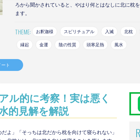
ろから聞かされていると、やはり何とはなしに北に枕を
ます。
THEME:
お釈迦様
スピリチュアル
入滅
北枕
縁起
金運
陰の性質
頭寒足熱
風水
イート
アル的に考察！実は悪く
水的見解を解説
めだよ」「そっちは北だから枕を向けて寝られない」