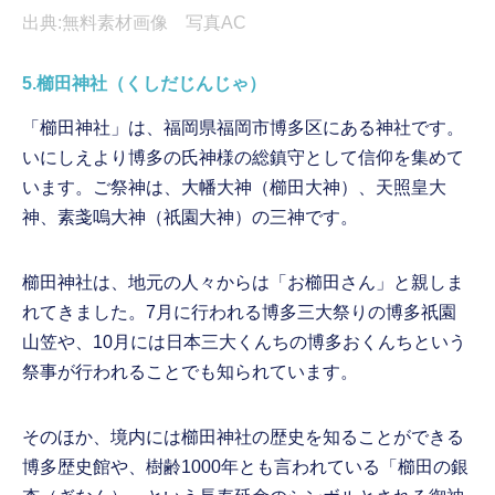
出典:無料素材画像 写真AC
5.櫛田神社（くしだじんじゃ）
「櫛田神社」は、福岡県福岡市博多区にある神社です。
いにしえより博多の氏神様の総鎮守として信仰を集めて
います。ご祭神は、大幡大神（櫛田大神）、天照皇大
神、素戔嗚大神（祇園大神）の三神です。
櫛田神社は、地元の人々からは「お櫛田さん」と親しま
れてきました。7月に行われる博多三大祭りの博多祇園
山笠や、10月には日本三大くんちの博多おくんちという
祭事が行われることでも知られています。
そのほか、境内には櫛田神社の歴史を知ることができる
博多歴史館や、樹齢1000年とも言われている「櫛田の銀