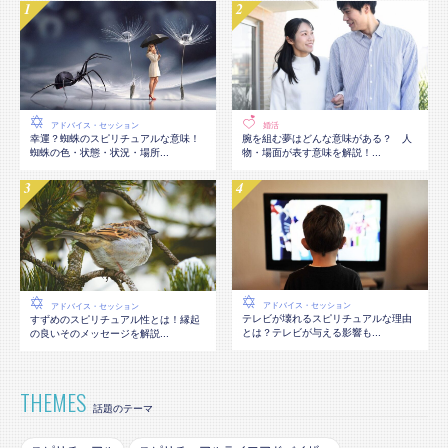
アドバイス・セッション
婚活
幸運？蜘蛛のスピリチュアルな意味！
腕を組む夢はどんな意味がある？ 人
蜘蛛の色・状態・状況・場所...
物・場面が表す意味を解説！...
アドバイス・セッション
アドバイス・セッション
テレビが壊れるスピリチュアルな理由
すずめのスピリチュアル性とは！縁起
とは？テレビが与える影響も...
の良いそのメッセージを解説...
THEMES
話題のテーマ