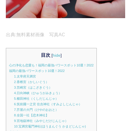
出典:無料素材画像 写真AC
目次
[
hide
]
心の浄化も恋愛も！福岡の最強パワースポット10選！2022
福岡の最強パワースポット10選！2022
1.太宰府天満宮
2.香椎宮（かしいぐう）
3.筥崎宮（はこざきぐう）
4.日向神峡（ひゅうがみきょう）
5.櫛田神社（くしだじんじゃ）
6.筑前國一之宮 住吉神社（すみよしじんじゃ）
7.芥屋の大門（けやのおおと）
8.全国一社【恋木神社】
9.宮地嶽神社（みやじだけじんじゃ）
10.宝満宮竈門神社(ほうまんぐう かまどじんじゃ)