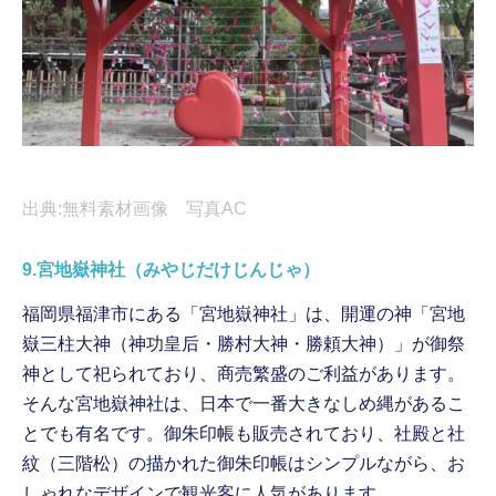
出典:無料素材画像 写真AC
9.宮地嶽神社（みやじだけじんじゃ）
福岡県福津市にある「宮地嶽神社」は、開運の神「宮地
嶽三柱大神（神功皇后・勝村大神・勝頼大神）」が御祭
神として祀られており、商売繁盛のご利益があります。
そんな宮地嶽神社は、日本で一番大きなしめ縄があるこ
とでも有名です。御朱印帳も販売されており、社殿と社
紋（三階松）の描かれた御朱印帳はシンプルながら、お
しゃれなデザインで観光客に人気があります。