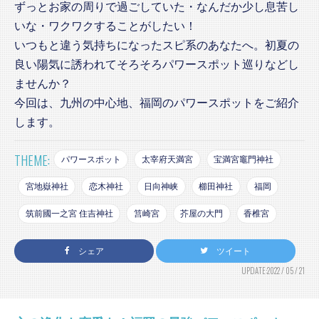
ずっとお家の周りで過ごしていた・なんだか少し息苦し
いな・ワクワクすることがしたい！
いつもと違う気持ちになったスピ系のあなたへ。初夏の
良い陽気に誘われてそろそろパワースポット巡りなどし
ませんか？
今回は、九州の中心地、福岡のパワースポットをご紹介
します。
THEME:
パワースポット
太宰府天満宮
宝満宮竈門神社
宮地嶽神社
恋木神社
日向神峡
櫛田神社
福岡
筑前國一之宮 住吉神社
筥崎宮
芥屋の大門
香椎宮
シェア
ツイート
UPDATE:2022 / 05 / 21