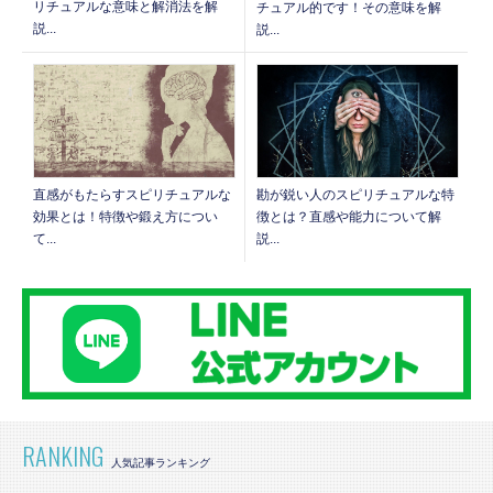
リチュアルな意味と解消法を解
チュアル的です！その意味を解
説...
説...
直感がもたらすスピリチュアルな
勘が鋭い人のスピリチュアルな特
効果とは！特徴や鍛え方につい
徴とは？直感や能力について解
て...
説...
RANKING