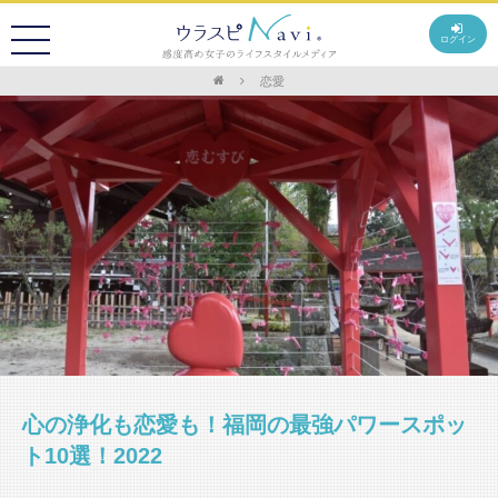
ログイン
恋愛
心の浄化も恋愛も！福岡の最強パワースポッ
ト10選！2022