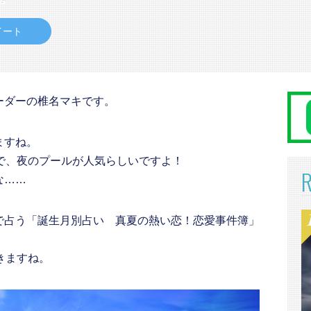
イート
ーダーの椎名マキです。
ますね。
で、夜のプールが人気らしいですよ！
な……
で占う「誕生月別占い 真夏の熱い恋！恋愛事件簿」
きますね。