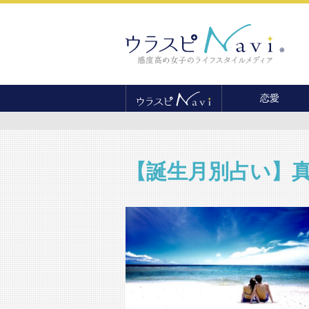
恋愛
恋愛テクニック
婚活
結婚
【誕生月別占い】真
セックス
離婚・不倫
復縁