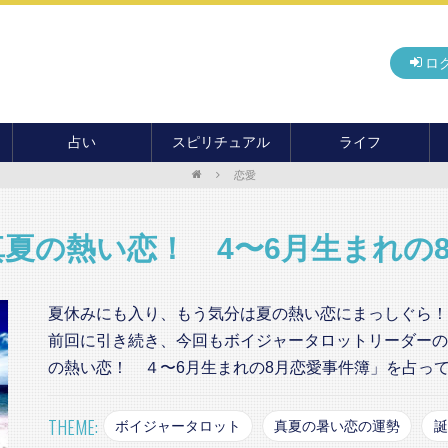
ロ
占い
スピリチュアル
ライフ
恋愛
無料占い
開運
グルメ
毎月の運勢
アドバイス・セッション
住まい
カード占い
パワースポット
癒し
夏の熱い恋！ 4〜6月生まれの
おもしろ占い
オカルト
旅行
運命・予言
前世・ソウルメイト
季節イベント
夏休みにも入り、もう気分は夏の熱い恋にまっしぐら！
電話占い
前回に引き続き、今回もボイジャータロットリーダーの
メール占い
の熱い恋！ ４〜6月生まれの8月恋愛事件簿」を占っ
THEME:
ボイジャータロット
真夏の暑い恋の運勢
誕