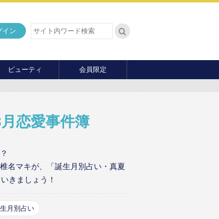
グイン
ビューティ
会員限定
ダイエット
ヘア・メイク・ネイル
ファッション
8月恋愛事件簿
マナー・教養
内面の美
？
椎名マキが、「誕生月別占い・真夏
ていきましょう！
生月別占い