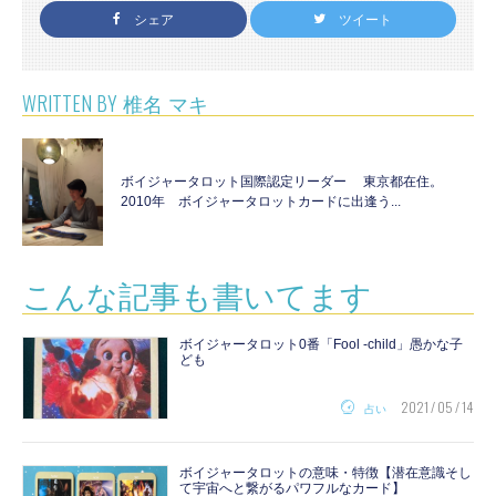
シェア
ツイート
WRITTEN BY
椎名 マキ
ボイジャータロット国際認定リーダー 東京都在住。
2010年 ボイジャータロットカードに出逢う...
こんな記事も書いてます
ボイジャータロット0番「Fool -child」愚かな子
ども
2021 / 05 / 14
占い
ボイジャータロットの意味・特徴【潜在意識そし
て宇宙へと繋がるパワフルなカード】