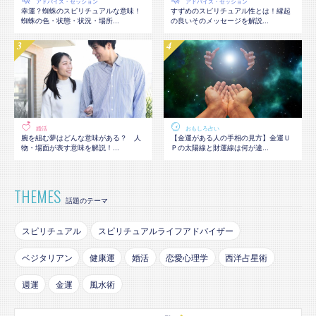
アドバイス・セッション
アドバイス・セッション
幸運？蜘蛛のスピリチュアルな意味！
すずめのスピリチュアル性とは！縁起
蜘蛛の色・状態・状況・場所...
の良いそのメッセージを解説...
婚活
おもしろ占い
腕を組む夢はどんな意味がある？ 人
【金運がある人の手相の見方】金運Ｕ
物・場面が表す意味を解説！...
Ｐの太陽線と財運線は何が違...
THEMES
話題のテーマ
スピリチュアル
スピリチュアルライフアドバイザー
ベジタリアン
健康運
婚活
恋愛心理学
西洋占星術
週運
金運
風水術