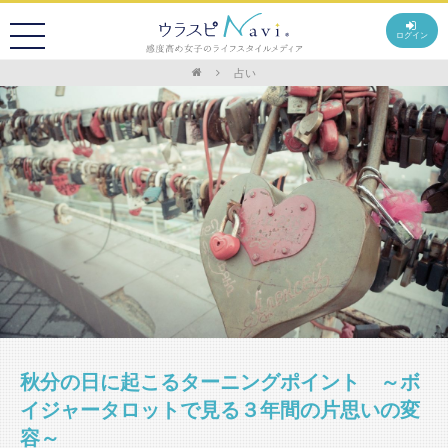
ログイン
占い
秋分の日に起こるターニングポイント ～ボ
イジャータロットで見る３年間の片思いの変
容～