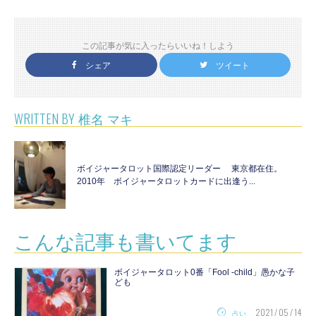
この記事が気に入ったらいいね！しよう
シェア
ツイート
WRITTEN BY
椎名 マキ
ボイジャータロット国際認定リーダー 東京都在住。
2010年 ボイジャータロットカードに出逢う...
こんな記事も書いてます
ボイジャータロット0番「Fool -child」愚かな子
ども
2021 / 05 / 14
占い