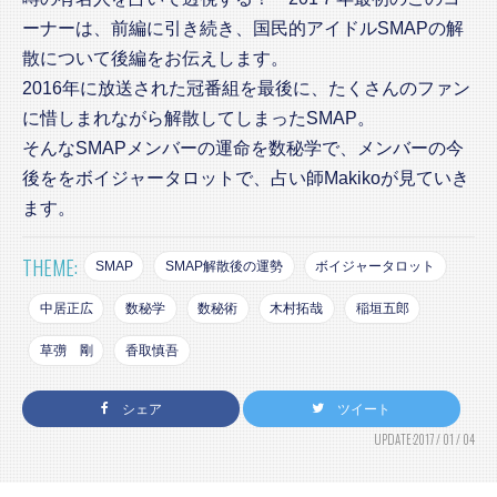
ーナーは、前編に引き続き、国民的アイドルSMAPの解
散について後編をお伝えします。
2016年に放送された冠番組を最後に、たくさんのファン
に惜しまれながら解散してしまったSMAP。
そんなSMAPメンバーの運命を数秘学で、メンバーの今
後ををボイジャータロットで、占い師Makikoが見ていき
ます。
THEME:
SMAP
SMAP解散後の運勢
ボイジャータロット
中居正広
数秘学
数秘術
木村拓哉
稲垣五郎
草彅 剛
香取慎吾
シェア
ツイート
UPDATE:2017 / 01 / 04