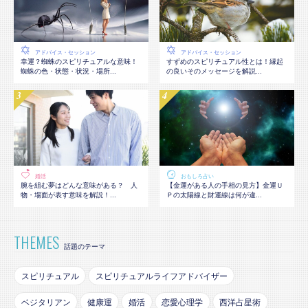
アドバイス・セッション
アドバイス・セッション
幸運？蜘蛛のスピリチュアルな意味！
すずめのスピリチュアル性とは！縁起
蜘蛛の色・状態・状況・場所...
の良いそのメッセージを解説...
婚活
おもしろ占い
腕を組む夢はどんな意味がある？ 人
【金運がある人の手相の見方】金運Ｕ
物・場面が表す意味を解説！...
Ｐの太陽線と財運線は何が違...
THEMES
話題のテーマ
スピリチュアル
スピリチュアルライフアドバイザー
ベジタリアン
健康運
婚活
恋愛心理学
西洋占星術