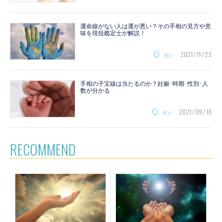
運命線がない人は運が悪い？その手相の見方や意
味を現役鑑定士が解説！
2021 / 11 / 23
占い
手相の子宝線は当たるのか？妊娠･時期･性別･人
数が分かる
2021 / 09 / 18
占い
RECOMMEND