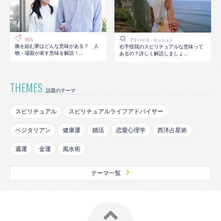
婚活
アドバイス・セッション
腕を組む夢はどんな意味がある？ 人
右手怪我のスピリチュアルな意味って
物・場面が表す意味を解説！...
あるの？詳しく解説しましょ...
THEMES
話題のテーマ
スピリチュアル
スピリチュアルライフアドバイザー
ベジタリアン
健康運
婚活
恋愛心理学
西洋占星術
週運
金運
風水術
テーマ一覧