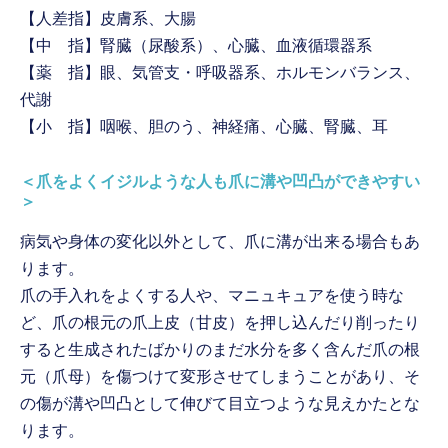
【人差指】皮膚系、大腸
【中 指】腎臓（尿酸系）、心臓、血液循環器系
【薬 指】眼、気管支・呼吸器系、ホルモンバランス、
代謝
【小 指】咽喉、胆のう、神経痛、心臓、腎臓、耳
＜爪をよくイジルような人も爪に溝や凹凸ができやすい
＞
病気や身体の変化以外として、爪に溝が出来る場合もあ
ります。
爪の手入れをよくする人や、マニュキュアを使う時な
ど、爪の根元の爪上皮（甘皮）を押し込んだり削ったり
すると生成されたばかりのまだ水分を多く含んだ爪の根
元（爪母）を傷つけて変形させてしまうことがあり、そ
の傷が溝や凹凸として伸びて目立つような見えかたとな
ります。