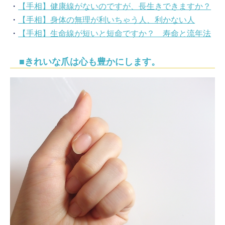
・
【手相】健康線がないのですが、長生きできますか？
・
【手相】身体の無理が利いちゃう人、利かない人
・
【手相】生命線が短いと短命ですか？ 寿命と流年法
■きれいな爪は心も豊かにします。