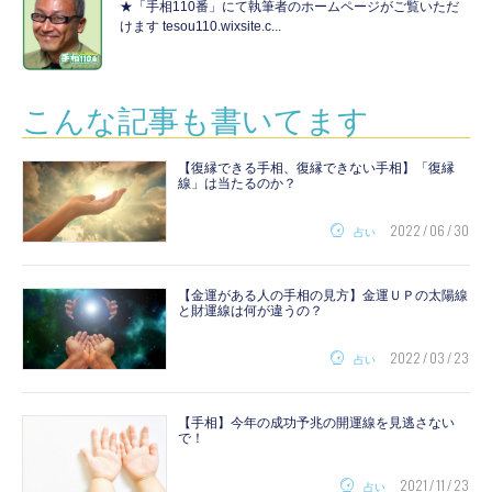
★「手相110番」にて執筆者のホームページがご覧いただ
けます tesou110.wixsite.c...
こんな記事も書いてます
【復縁できる手相、復縁できない手相】「復縁
線」は当たるのか？
2022 / 06 / 30
占い
【金運がある人の手相の見方】金運ＵＰの太陽線
と財運線は何が違うの？
2022 / 03 / 23
占い
【手相】今年の成功予兆の開運線を見逃さない
で！
2021 / 11 / 23
占い