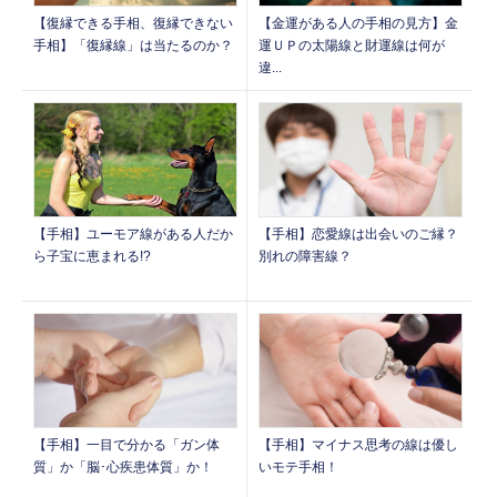
【復縁できる手相、復縁できない
【金運がある人の手相の見方】金
手相】「復縁線」は当たるのか？
運ＵＰの太陽線と財運線は何が
違...
【手相】ユーモア線がある人だか
【手相】恋愛線は出会いのご縁？
ら子宝に恵まれる!?
別れの障害線？
【手相】一目で分かる「ガン体
【手相】マイナス思考の線は優し
質」か「脳･心疾患体質」か！
いモテ手相！