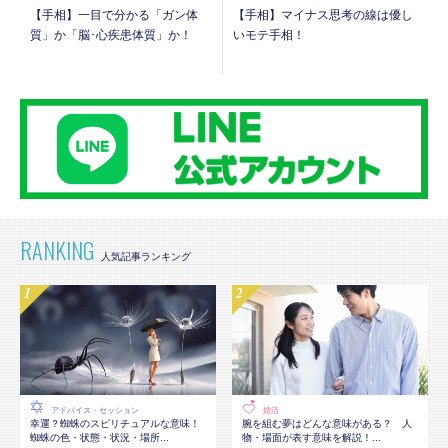
【手相】一目で分かる「ガン体
【手相】マイナス思考の線は優し
質」か「脳･心疾患体質」か！
いモテ手相！
RANKING
アドバイス・セッション
婚活
幸運？蜘蛛のスピリチュアルな意味！
腕を組む夢はどんな意味がある？ 人
蜘蛛の色・状態・状況・場所...
物・場面が表す意味を解説！...