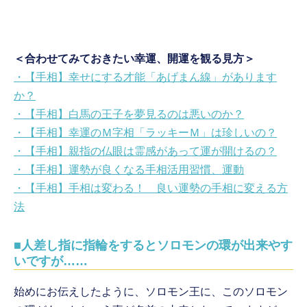
＜合わせてみておきたい幸運、開運を観る見方＞
・【手相】幸せにする才能「あげまん線」があります
か？
・【手相】白馬の王子を夢見るのは悪いのか？
・【手相】幸運のＭ字相「ラッキーＭ」は珍しいの？
・【手相】親指の仏眼は霊感があって運が開けるの？
・【手相】運勢が良くなる手相活用習慣、運動
・【手相】手相は変わる！ 良い運勢の手相に変える方
法
■人差し指に指輪をするとソロモンの環が出来やす
いですが……
始めにお伝えしたように、ソロモン王に、このソロモン