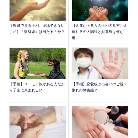
【復縁できる手相、復縁できない
【金運がある人の手相の見方】金
手相】「復縁線」は当たるのか？
運ＵＰの太陽線と財運線は何が
違...
【手相】ユーモア線がある人だか
【手相】恋愛線は出会いのご縁？
ら子宝に恵まれる!?
別れの障害線？