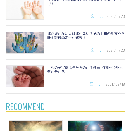
で！
2021 / 11 / 23
占い
運命線がない人は運が悪い？その手相の見方や意
味を現役鑑定士が解説！
2021 / 11 / 23
占い
手相の子宝線は当たるのか？妊娠･時期･性別･人
数が分かる
2021 / 09 / 18
占い
RECOMMEND