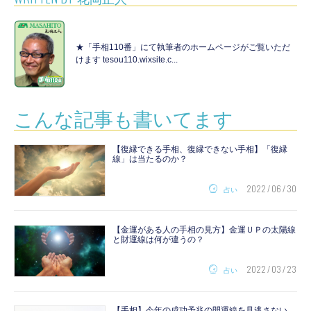
★「手相110番」にて執筆者のホームページがご覧いただ
けます tesou110.wixsite.c...
こんな記事も書いてます
【復縁できる手相、復縁できない手相】「復縁
線」は当たるのか？
2022 / 06 / 30
占い
【金運がある人の手相の見方】金運ＵＰの太陽線
と財運線は何が違うの？
2022 / 03 / 23
占い
【手相】今年の成功予兆の開運線を見逃さない