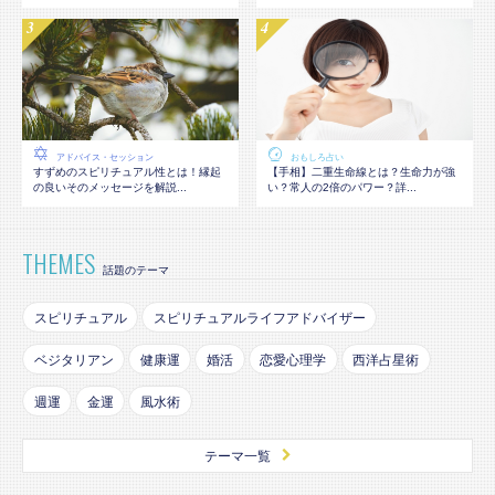
アドバイス・セッション
おもしろ占い
すずめのスピリチュアル性とは！縁起
【手相】二重生命線とは？生命力が強
の良いそのメッセージを解説...
い？常人の2倍のパワー？詳...
THEMES
話題のテーマ
スピリチュアル
スピリチュアルライフアドバイザー
ベジタリアン
健康運
婚活
恋愛心理学
西洋占星術
週運
金運
風水術
テーマ一覧