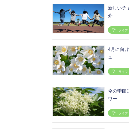
新しいチ
介
ライフ
4月に向
ュ
ライフ
今の季節
ワー
ライフ