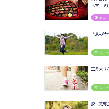
べ方・選
ビュー
「風の時
ライフ
正月太り
ライフ
脱・完璧