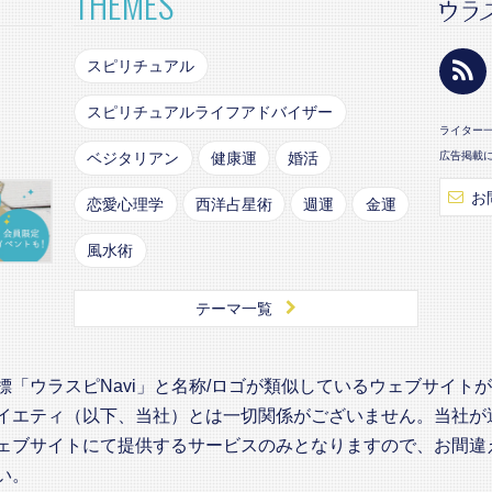
THEMES
スピリチュアル
スピリチュアルライフアドバイザー
ライター
ベジタリアン
健康運
婚活
広告掲載
お
恋愛心理学
西洋占星術
週運
金運
風水術
テーマ一覧
標「ウラスピNavi」と名称/ロゴが類似しているウェブサイト
イエティ（以下、当社）とは一切関係がございません。当社が
ェブサイトにて提供するサービスのみとなりますので、お間違
い。