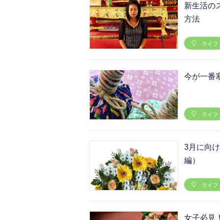
新生活の
方法
ライフ
今が一番
ライフ
3月に向
編）
ライフ
女子必見