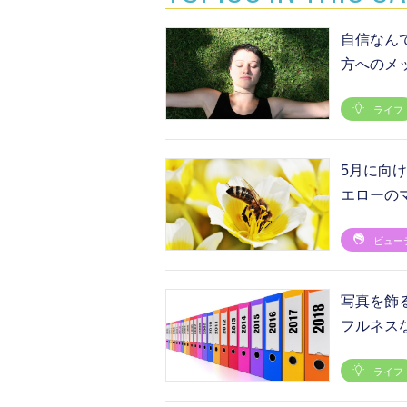
自信なん
方へのメ
ライフ
5月に向
エローの
ビュー
写真を飾
フルネス
ライフ