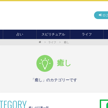
ロ
占い
スピリチュアル
ライフ
ライフ
癒し
無料占い
開運
グルメ
毎月の運勢
アドバイス・セッション
住まい
カード占い
パワースポット
癒し
癒し
おもしろ占い
オカルト
旅行
運命・予言
前世・ソウルメイト
季節イベント
電話占い
「癒し」のカテゴリーです
メール占い
ATEGORY
癒しの記事一覧