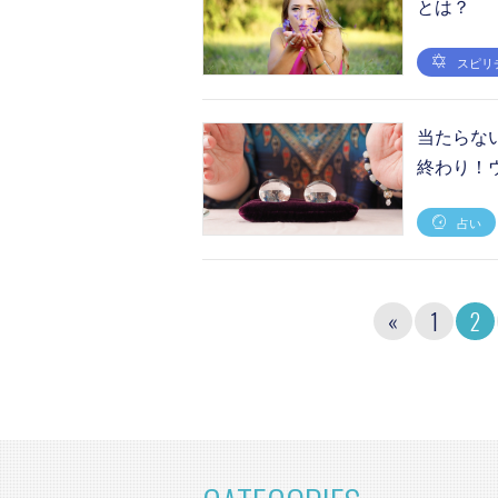
とは？
スピリ
当たらな
終わり！
占い
«
1
2