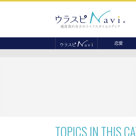
恋愛
恋愛テクニック
婚活
結婚
セックス
離婚・不倫
復縁
TOPICS
IN THIS C