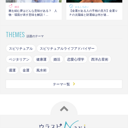
婚活
おもしろ占い
腕を組む夢はどんな意味がある？ 人
【金運がある人の手相の見方】金運Ｕ
物・場面が表す意味を解説！...
Ｐの太陽線と財運線は何が違...
THEMES
話題のテーマ
スピリチュアル
スピリチュアルライフアドバイザー
ベジタリアン
健康運
婚活
恋愛心理学
西洋占星術
週運
金運
風水術
テーマ一覧