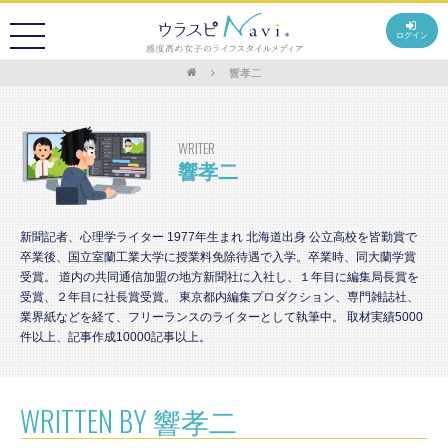
ログイン
響孝二
WRITER
響孝二
新聞記者、心理学ライター 1977年生まれ 北海道出身 公立高校を皆勤賞で
卒業後、国立室蘭工業大学に授業料免除待遇で入学。卒業時、同大蘭学賞
受賞。 道内の共同通信加盟の地方新聞社に入社し、１年目に編集局長賞を
受賞、２年目に社長賞受賞。 東京都内編集プロダクション、専門雑誌社、
業界紙などを経て、フリーランスのライターとして執筆中。 取材実績5000
件以上、記事作成10000記事以上。
WRITTEN BY 響孝二