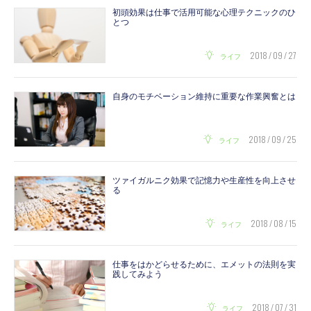
初頭効果は仕事で活用可能な心理テクニックのひ
とつ
2018 / 09 / 27
ライフ
自身のモチベーション維持に重要な作業興奮とは
2018 / 09 / 25
ライフ
ツァイガルニク効果で記憶力や生産性を向上させ
る
2018 / 08 / 15
ライフ
仕事をはかどらせるために、エメットの法則を実
践してみよう
2018 / 07 / 31
ライフ