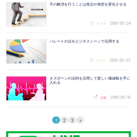
不の解消を行うことは視点や発想を変化させる
2018 / 05 / 24
ライフ
パレートの法をビジネスシーンで活用する
2018 / 05 / 22
ライフ
オズボーンの法則を活用して新しい価値観を手に
入れる
2018 / 05 / 16
恋愛
1
2
3
»