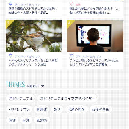
アドバイス・セッション
婚活
幸運？蜘蛛のスピリチュアルな意味！
腕を組む夢はどんな意味がある？ 人
蜘蛛の色・状態・状況・場所...
物・場面が表す意味を解説！...
アドバイス・セッション
アドバイス・セッション
テレビが壊れるスピリチュアルな理由
すずめのスピリチュアル性とは！縁起
とは？テレビが与える影響も...
の良いそのメッセージを解説...
THEMES
話題のテーマ
スピリチュアル
スピリチュアルライフアドバイザー
ベジタリアン
健康運
婚活
恋愛心理学
西洋占星術
週運
金運
風水術