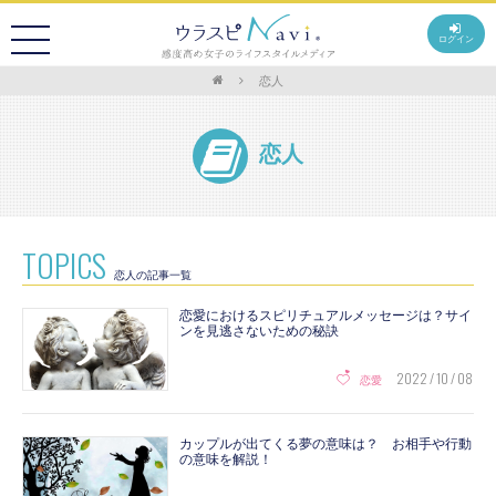
ログイン
恋人
恋人
TOPICS
恋人の記事一覧
恋愛におけるスピリチュアルメッセージは？サイ
ンを見逃さないための秘訣
2022 / 10 / 08
恋愛
カップルが出てくる夢の意味は？ お相手や行動
の意味を解説！