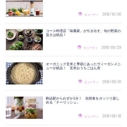
2018 / 10 / 26
ビューティ
コース料理店「味農家」が引き出す、旬の野菜の
旨さは絶品！
2018 / 09 / 29
ビューティ
オーガニック玄米と季節にあったヴィーガンメニ
ューが絶品！ 玄米おうちごはん杏
2018 / 09 / 01
ビューティ
駒込駅からわずか1分！ 自然食をガッツリ楽し
める「ナーリッシュ」
2018 / 08 / 18
ビューティ