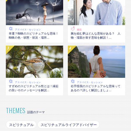
アドバイス・セッション
婚活
幸運？蜘蛛のスピリチュアルな意味！
腕を組む夢はどんな意味がある？ 人
蜘蛛の色・状態・状況・場所...
物・場面が表す意味を解説！...
アドバイス・セッション
アドバイス・セッション
すずめのスピリチュアル性とは！縁起
右手怪我のスピリチュアルな意味って
の良いそのメッセージを解説...
あるの？詳しく解説しましょ...
THEMES
話題のテーマ
スピリチュアル
スピリチュアルライフアドバイザー