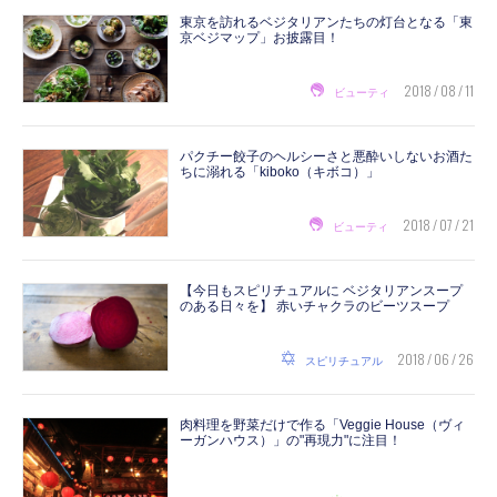
東京を訪れるベジタリアンたちの灯台となる「東
京ベジマップ」お披露目！
2018 / 08 / 11
ビューティ
パクチー餃子のヘルシーさと悪酔いしないお酒た
ちに溺れる「kiboko（キボコ）」
2018 / 07 / 21
ビューティ
【今日もスピリチュアルに ベジタリアンスープ
のある日々を】 赤いチャクラのビーツスープ
2018 / 06 / 26
スピリチュアル
肉料理を野菜だけで作る「Veggie House（ヴィ
ーガンハウス）」の"再現力"に注目！