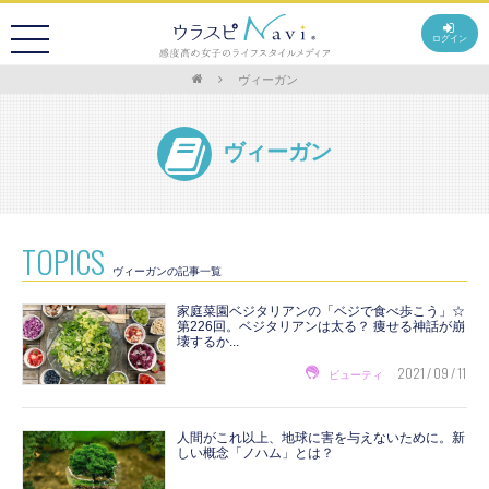
ログイン
ヴィーガン
ヴィーガン
TOPICS
ヴィーガンの記事一覧
家庭菜園ベジタリアンの「ベジで食べ歩こう」☆
第226回。ベジタリアンは太る？ 痩せる神話が崩
壊するか...
2021 / 09 / 11
ビューティ
人間がこれ以上、地球に害を与えないために。新
しい概念「ノハム」とは？