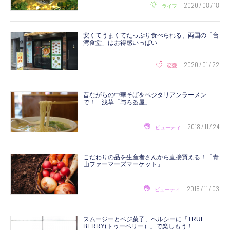
2020 / 08 / 18
ライフ
安くてうまくてたっぷり食べられる、両国の「台
湾食堂」はお得感いっぱい
2020 / 01 / 22
恋愛
昔ながらの中華そばをベジタリアンラーメン
で！ 浅草「与ろゐ屋」
2018 / 11 / 24
ビューティ
こだわりの品を生産者さんから直接買える！「青
山ファーマーズマーケット」
2018 / 11 / 03
ビューティ
スムージーとベジ菓子、ヘルシーに「TRUE
BERRY(トゥーベリー）」で楽しもう！