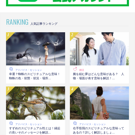
RANKING
アドバイス・セッション
婚活
幸運？蜘蛛のスピリチュアルな意味！
腕を組む夢はどんな意味がある？ 人
蜘蛛の色・状態・状況・場所...
物・場面が表す意味を解説！...
アドバイス・セッション
アドバイス・セッション
すずめのスピリチュアル性とは！縁起
右手怪我のスピリチュアルな意味って
の良いそのメッセージを解説...
あるの？詳しく解説しましょ...