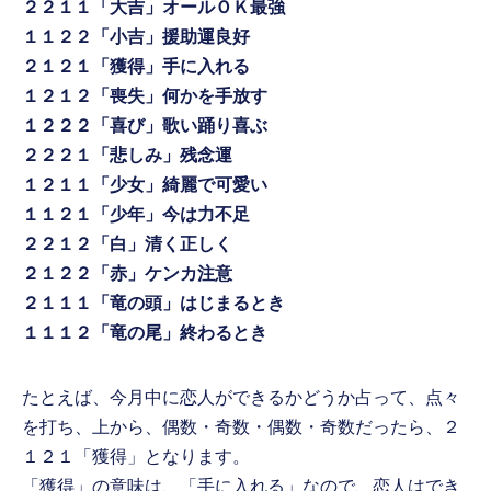
２２１１「大吉」オールＯＫ最強
１１２２「小吉」援助運良好
２１２１「獲得」手に入れる
１２１２「喪失」何かを手放す
１２２２「喜び」歌い踊り喜ぶ
２２２１「悲しみ」残念運
１２１１「少女」綺麗で可愛い
１１２１「少年」今は力不足
２２１２「白」清く正しく
２１２２「赤」ケンカ注意
２１１１「竜の頭」はじまるとき
１１１２「竜の尾」終わるとき
たとえば、今月中に恋人ができるかどうか占って、点々
を打ち、上から、偶数・奇数・偶数・奇数だったら、２
１２１「獲得」となります。
「獲得」の意味は、「手に入れる」なので、恋人はでき