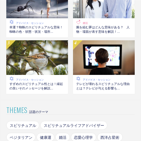
アドバイス・セッション
婚活
幸運？蜘蛛のスピリチュアルな意味！
腕を組む夢はどんな意味がある？ 人
蜘蛛の色・状態・状況・場所...
物・場面が表す意味を解説！...
アドバイス・セッション
アドバイス・セッション
テレビが壊れるスピリチュアルな理由
すずめのスピリチュアル性とは！縁起
とは？テレビが与える影響も...
の良いそのメッセージを解説...
THEMES
話題のテーマ
スピリチュアル
スピリチュアルライフアドバイザー
ベジタリアン
健康運
婚活
恋愛心理学
西洋占星術