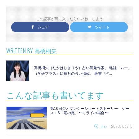
この記事が気に入ったらいいね！しよう
シェア
ツイート
WRITTEN BY
高橋桐矢
高橋桐矢（たかはしきりや）占い師兼作家。 雑誌「ムー」
（学研プラス）に毎月の占い掲載。 著書『占...
こんな記事も書いてます
第16回ジオマンシーショートストーリー ケー
ス１6「竜の尾」〜ミライの場合〜
2020 / 06 / 10
占い