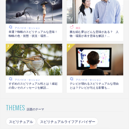
アドバイス・セッション
婚活
幸運？蜘蛛のスピリチュアルな意味！
腕を組む夢はどんな意味がある？ 人
蜘蛛の色・状態・状況・場所...
物・場面が表す意味を解説！...
アドバイス・セッション
アドバイス・セッション
テレビが壊れるスピリチュアルな理由
すずめのスピリチュアル性とは！縁起
とは？テレビが与える影響も...
の良いそのメッセージを解説...
THEMES
話題のテーマ
スピリチュアル
スピリチュアルライフアドバイザー