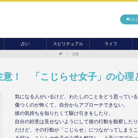
ロ
占い
スピリチュアル
ライフ
恋愛
無料占い
開運
グルメ
毎月の運勢
アドバイス・セッション
住まい
カード占い
パワースポット
癒し
注意！ 「こじらせ女子」の心理
おもしろ占い
オカルト
旅行
運命・予言
前世・ソウルメイト
季節イベント
気になる人がいるけど、わたしのことをどう思っている
電話占い
傷つくのが怖くて、自分からアプローチできない。
メール占い
彼の気持ちを知りたくて駆け引きをしたり、
自分の好意は見せないようにして彼の行動を観察したり･･
だけど、その行動が「こじらせ」につながってしまうこ