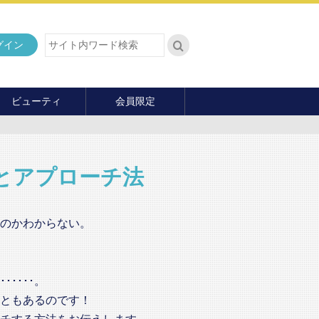
グイン
ビューティ
会員限定
ダイエット
ヘア・メイク・ネイル
ファッション
とアプローチ法
マナー・教養
内面の美
のかわからない。
････。
ともあるのです！