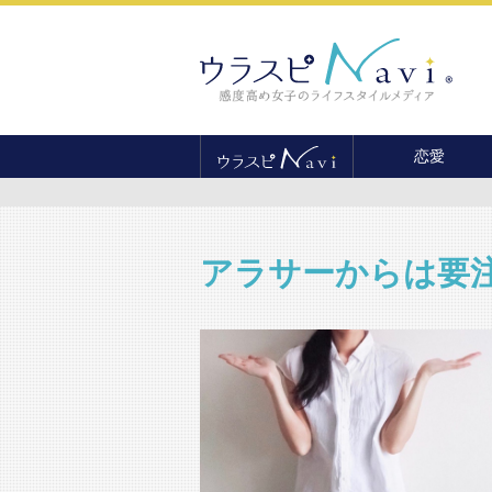
恋愛
恋愛テクニック
婚活
結婚
アラサーからは要
セックス
離婚・不倫
復縁