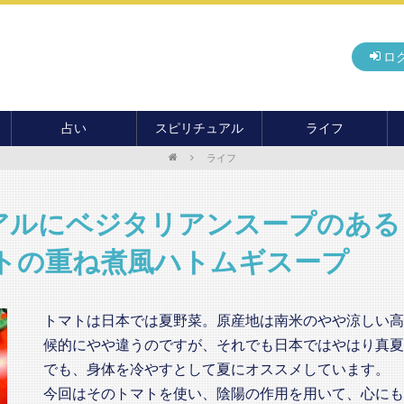
ロ
占い
スピリチュアル
ライフ
ライフ
無料占い
開運
グルメ
毎月の運勢
アドバイス・セッション
住まい
カード占い
パワースポット
癒し
アルにベジタリアンスープのある
おもしろ占い
オカルト
旅行
マトの重ね煮風ハトムギスープ
運命・予言
前世・ソウルメイト
季節イベント
電話占い
トマトは日本では夏野菜。原産地は南米のやや涼しい高
メール占い
候的にやや違うのですが、それでも日本ではやはり真夏
でも、身体を冷やすとして夏にオススメしています。
今回はそのトマトを使い、陰陽の作用を用いて、心にも