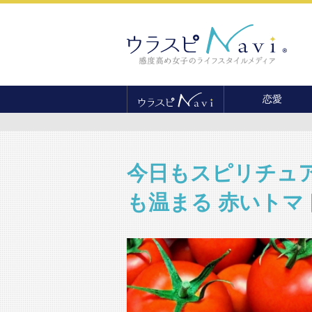
恋愛
恋愛テクニック
婚活
結婚
今日もスピリチュ
セックス
も温まる 赤いト
離婚・不倫
復縁