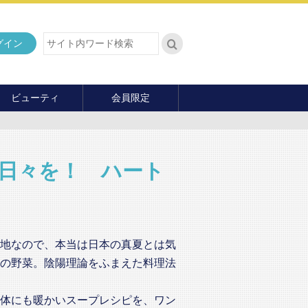
グイン
ビューティ
会員限定
ダイエット
ヘア・メイク・ネイル
ファッション
日々を！ ハート
マナー・教養
内面の美
地なので、本当は日本の真夏とは気
の野菜。陰陽理論をふまえた料理法
体にも暖かいスープレシピを、ワン