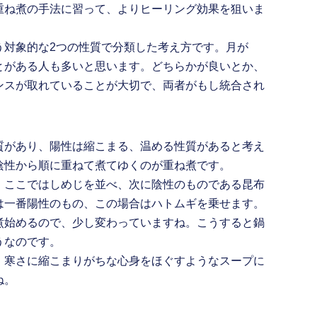
重ね煮の手法に習って、よりヒーリング効果を狙いま
う対象的な2つの性質で分類した考え方です。月が
とがある人も多いと思います。どちらかが良いとか、
ンスが取れていることが大切で、両者がもし統合され
。
質があり、陽性は縮こまる、温める性質があると考え
陰性から順に重ねて煮てゆくのが重ね煮です。
、ここではしめじを並べ、次に陰性のものである昆布
は一番陽性のもの、この場合はハトムギを乗せます。
煮始めるので、少し変わっていますね。こうすると鍋
うなのです。
、寒さに縮こまりがちな心身をほぐすようなスープに
ね。