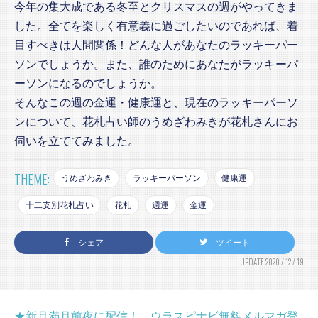
今年の集大成である冬至とクリスマスの週がやってきま
した。全てを楽しく有意義に過ごしたいのであれば、着
目すべきは人間関係！どんな人があなたのラッキーパー
ソンでしょうか。また、誰のためにあなたがラッキーパ
ーソンになるのでしょうか。
そんなこの週の金運・健康運と、現在のラッキーパーソ
ンについて、花札占い師のうめざわみきが花札さんにお
伺いを立ててみました。
THEME:
うめざわみき
ラッキーパーソン
健康運
十二支別花札占い
花札
週運
金運
シェア
ツイート
UPDATE:2020 / 12 / 19
★新月満月前夜に配信！ ウラスピナビ無料メルマガ登