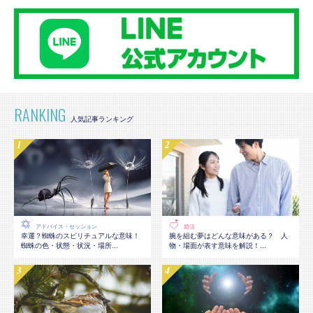
RANKING
アドバイス・セッション
婚活
幸運？蜘蛛のスピリチュアルな意味！
腕を組む夢はどんな意味がある？ 人
蜘蛛の色・状態・状況・場所...
物・場面が表す意味を解説！...