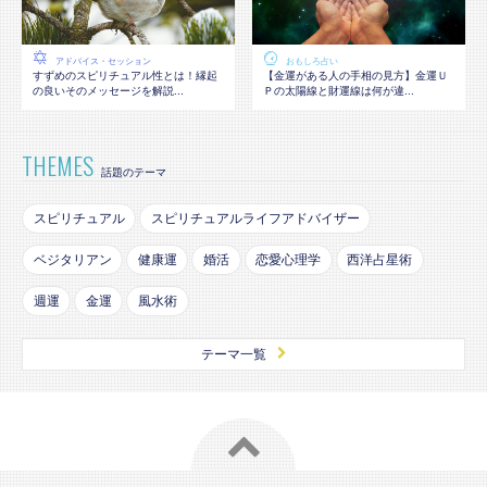
アドバイス・セッション
おもしろ占い
すずめのスピリチュアル性とは！縁起
【金運がある人の手相の見方】金運Ｕ
の良いそのメッセージを解説...
Ｐの太陽線と財運線は何が違...
THEMES
話題のテーマ
スピリチュアル
スピリチュアルライフアドバイザー
ベジタリアン
健康運
婚活
恋愛心理学
西洋占星術
週運
金運
風水術
テーマ一覧