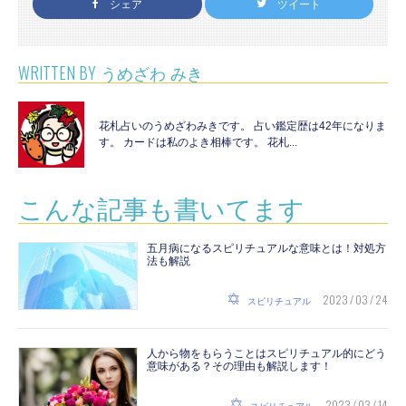
シェア
ツイート
WRITTEN BY
うめざわ みき
花札占いのうめざわみきです。 占い鑑定歴は42年になりま
す。 カードは私のよき相棒です。 花札...
こんな記事も書いてます
五月病になるスピリチュアルな意味とは！対処方
法も解説
2023 / 03 / 24
スピリチュアル
人から物をもらうことはスピリチュアル的にどう
意味がある？その理由も解説します！
2023 / 03 / 14