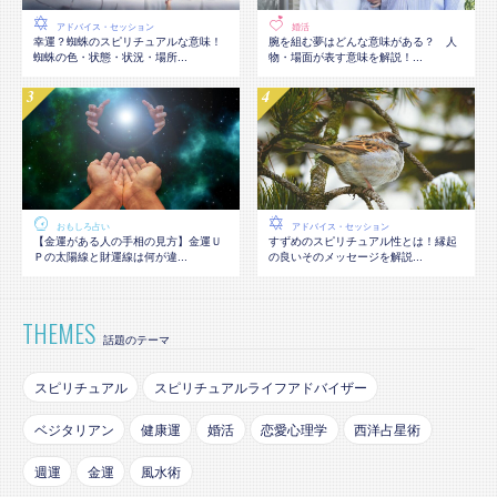
アドバイス・セッション
婚活
幸運？蜘蛛のスピリチュアルな意味！
腕を組む夢はどんな意味がある？ 人
蜘蛛の色・状態・状況・場所...
物・場面が表す意味を解説！...
おもしろ占い
アドバイス・セッション
【金運がある人の手相の見方】金運Ｕ
すずめのスピリチュアル性とは！縁起
Ｐの太陽線と財運線は何が違...
の良いそのメッセージを解説...
THEMES
話題のテーマ
スピリチュアル
スピリチュアルライフアドバイザー
ベジタリアン
健康運
婚活
恋愛心理学
西洋占星術
週運
金運
風水術