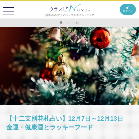
ログイン
占い
【十二支別花札占い】12月7日～12月13日
金運・健康運とラッキーフード