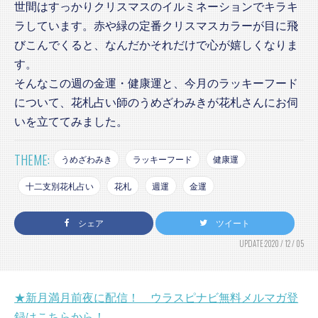
世間はすっかりクリスマスのイルミネーションでキラキ
ラしています。赤や緑の定番クリスマスカラーが目に飛
びこんでくると、なんだかそれだけで心が嬉しくなりま
す。
そんなこの週の金運・健康運と、今月のラッキーフード
について、花札占い師のうめざわみきが花札さんにお伺
いを立ててみました。
THEME:
うめざわみき
ラッキーフード
健康運
十二支別花札占い
花札
週運
金運
シェア
ツイート
UPDATE:2020 / 12 / 05
★新月満月前夜に配信！ ウラスピナビ無料メルマガ登
録はこちらから！