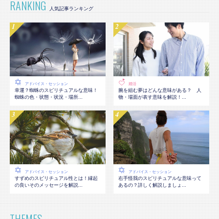
RANKING
アドバイス・セッション
婚活
幸運？蜘蛛のスピリチュアルな意味！
腕を組む夢はどんな意味がある？ 人
蜘蛛の色・状態・状況・場所...
物・場面が表す意味を解説！...
アドバイス・セッション
アドバイス・セッション
すずめのスピリチュアル性とは！縁起
右手怪我のスピリチュアルな意味って
の良いそのメッセージを解説...
あるの？詳しく解説しましょ...
THEMES