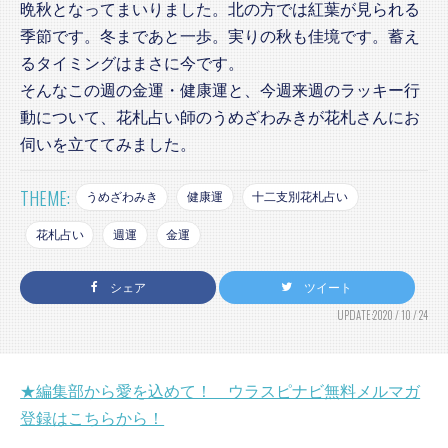
晩秋となってまいりました。北の方では紅葉が見られる
季節です。冬まであと一歩。実りの秋も佳境です。蓄え
るタイミングはまさに今です。
そんなこの週の金運・健康運と、今週来週のラッキー行
動について、花札占い師のうめざわみきが花札さんにお
伺いを立ててみました。
THEME:
うめざわみき
健康運
十二支別花札占い
花札占い
週運
金運
シェア
ツイート
UPDATE:2020 / 10 / 24
★編集部から愛を込めて！ ウラスピナビ無料メルマガ
登録はこちらから！