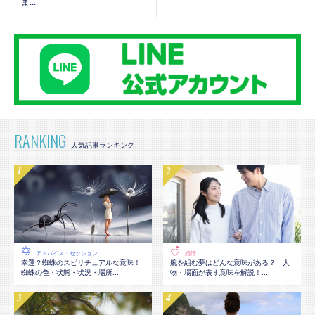
ま...
RANKING
アドバイス・セッション
婚活
幸運？蜘蛛のスピリチュアルな意味！
腕を組む夢はどんな意味がある？ 人
蜘蛛の色・状態・状況・場所...
物・場面が表す意味を解説！...