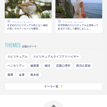
アドバイス・セッション
アドバイス・セッション
すずめのスピリチュアル性とは！縁起
右手怪我のスピリチュアルな意味って
の良いそのメッセージを解説...
あるの？詳しく解説しましょ...
THEMES
話題のテーマ
スピリチュアル
スピリチュアルライフアドバイザー
ベジタリアン
健康運
婚活
恋愛心理学
西洋占星術
週運
金運
風水術
テーマ一覧