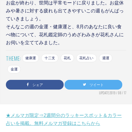
お盆が終わり、世間は平常モードに戻りました。お盆休
みや暑さに対する疲れも出てきやすいこの週もがんばっ
ていきましょう。
そんなこの週の金運・健康運と、8月のあなたに良い食
べ物について、花札鑑定師のうめざわみきが花札さんに
お伺いを立ててみました。
THEME:
健康運
十二支
花札
花札占い
週運
金運
シェア
ツイート
UPDATE:2019 / 08 / 17
★メルマガ限定⇒2週間分のラッキースポット＆カラー
占いを掲載。無料メルマガ登録はこちらから