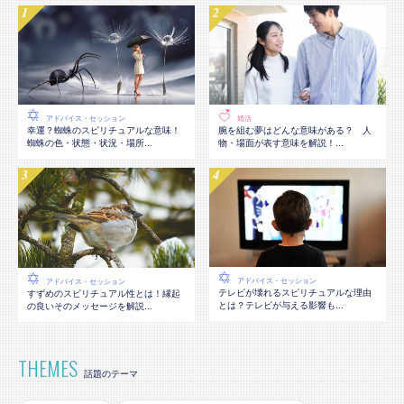
アドバイス・セッション
婚活
幸運？蜘蛛のスピリチュアルな意味！
腕を組む夢はどんな意味がある？ 人
蜘蛛の色・状態・状況・場所...
物・場面が表す意味を解説！...
アドバイス・セッション
アドバイス・セッション
テレビが壊れるスピリチュアルな理由
すずめのスピリチュアル性とは！縁起
とは？テレビが与える影響も...
の良いそのメッセージを解説...
THEMES
話題のテーマ