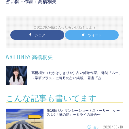
占い師・作家：高橋桐矢
この記事が気に入ったらいいね！しよう
シェア
ツイート
WRITTEN BY
高橋桐矢
高橋桐矢（たかはしきりや）占い師兼作家。 雑誌「ムー」
（学研プラス）に毎月の占い掲載。 著書『占...
こんな記事も書いてます
第16回ジオマンシーショートストーリー ケー
ス１6「竜の尾」〜ミライの場合〜
2020 / 06 / 10
占い