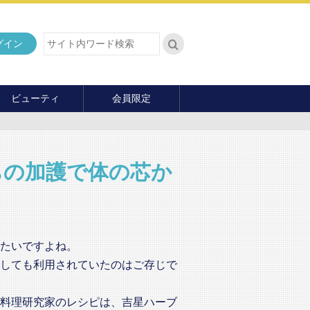
グイン
ビューティ
会員限定
ダイエット
ヘア・メイク・ネイル
ファッション
ちの加護で体の芯か
マナー・教養
内面の美
たいですよね。
しても利用されていたのはご存じで
料理研究家のレシピは、吉星ハーブ