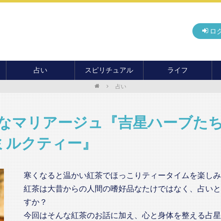
ロ
占い
スピリチュアル
ライフ
占い
無料占い
開運
グルメ
毎月の運勢
アドバイス・セッション
住まい
カード占い
パワースポット
癒し
敵なマリアージュ『吉星ハーブた
おもしろ占い
オカルト
旅行
ミルクティー』
運命・予言
前世・ソウルメイト
季節イベント
電話占い
寒くなると温かい紅茶でほっこりティータイムを楽しみ
メール占い
紅茶は大昔からの人間の嗜好品なたけではなく、占いと
すか？
今回はそんな紅茶のお話に加え、心と身体を整える占星