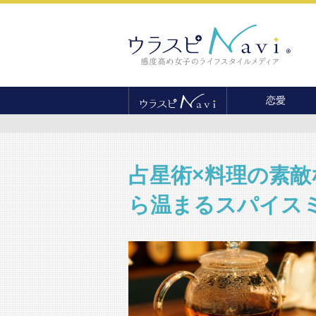
恋愛
恋愛テクニック
婚活
結婚
占星術×料理の素
セックス
ら温まるスパイス
離婚・不倫
復縁