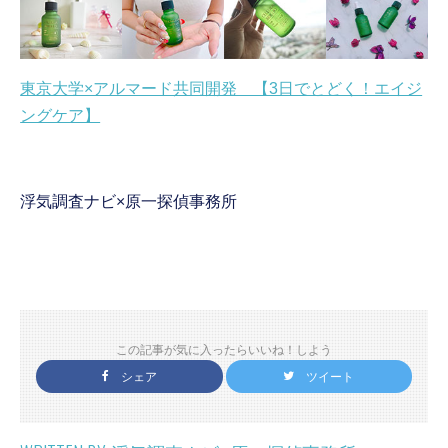
東京大学×アルマード共同開発 【3日でとどく！エイジ
ングケア】
浮気調査ナビ×原一探偵事務所
この記事が気に入ったらいいね！しよう
シェア
ツイート