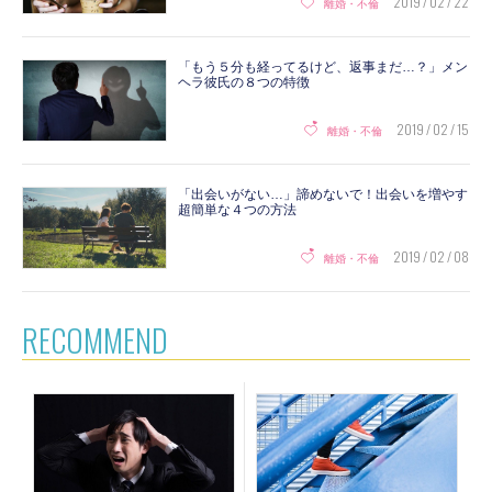
2019 / 02 / 22
離婚・不倫
「もう５分も経ってるけど、返事まだ…？」メン
ヘラ彼氏の８つの特徴
2019 / 02 / 15
離婚・不倫
「出会いがない…」諦めないで！出会いを増やす
超簡単な４つの方法
2019 / 02 / 08
離婚・不倫
RECOMMEND