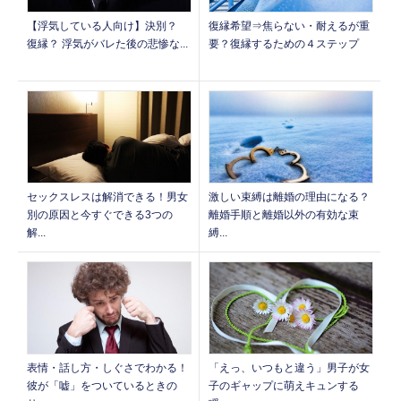
【浮気している人向け】決別？
復縁希望⇒焦らない・耐えるが重
復縁？ 浮気がバレた後の悲惨な...
要？復縁するための４ステップ
セックスレスは解消できる！男女
激しい束縛は離婚の理由になる？
別の原因と今すぐできる3つの
離婚手順と離婚以外の有効な束
解...
縛...
表情・話し方・しぐさでわかる！
「えっ、いつもと違う」男子が女
彼が「嘘」をついているときの
子のギャップに萌えキュンする