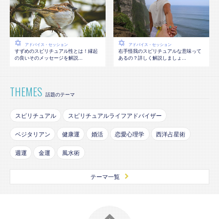
アドバイス・セッション
アドバイス・セッション
すずめのスピリチュアル性とは！縁起
右手怪我のスピリチュアルな意味って
の良いそのメッセージを解説...
あるの？詳しく解説しましょ...
THEMES
話題のテーマ
スピリチュアル
スピリチュアルライフアドバイザー
ベジタリアン
健康運
婚活
恋愛心理学
西洋占星術
週運
金運
風水術
テーマ一覧