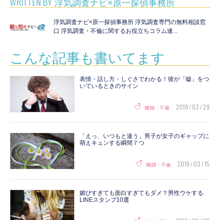
WRITTEN BY
浮気調査ナビ×原一探偵事務所
浮気調査ナビ×原一探偵事務所 浮気調査専門の無料相談窓
口 浮気調査・不倫に関するお役立ちコラム連...
こんな記事も書いてます
表情・話し方・しぐさでわかる！彼が「嘘」をつ
いているときのサイン
2019 / 03 / 29
離婚・不倫
「えっ、いつもと違う」男子が女子のギャップに
萌えキュンする瞬間７つ
2019 / 03 / 15
離婚・不倫
媚びすぎても面白すぎてもダメ？男性ウケする
LINEスタンプ10選