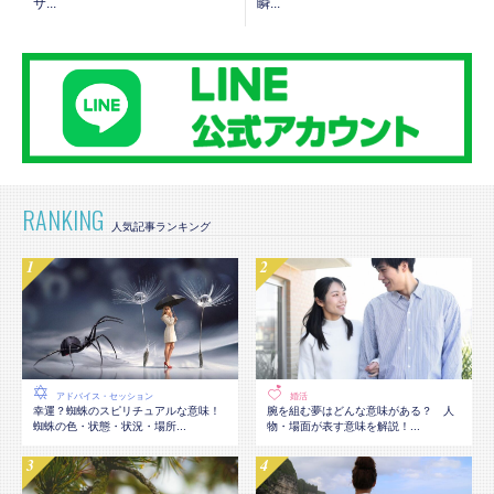
サ...
瞬...
RANKING
アドバイス・セッション
婚活
幸運？蜘蛛のスピリチュアルな意味！
腕を組む夢はどんな意味がある？ 人
蜘蛛の色・状態・状況・場所...
物・場面が表す意味を解説！...