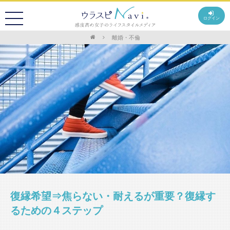
ログイン
離婚・不倫
復縁希望⇒焦らない・耐えるが重要？復縁す
るための４ステップ