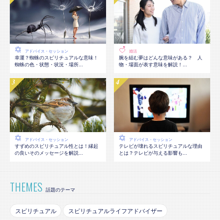
アドバイス・セッション
婚活
幸運？蜘蛛のスピリチュアルな意味！
腕を組む夢はどんな意味がある？ 人
蜘蛛の色・状態・状況・場所...
物・場面が表す意味を解説！...
アドバイス・セッション
アドバイス・セッション
テレビが壊れるスピリチュアルな理由
すずめのスピリチュアル性とは！縁起
とは？テレビが与える影響も...
の良いそのメッセージを解説...
THEMES
話題のテーマ
スピリチュアル
スピリチュアルライフアドバイザー