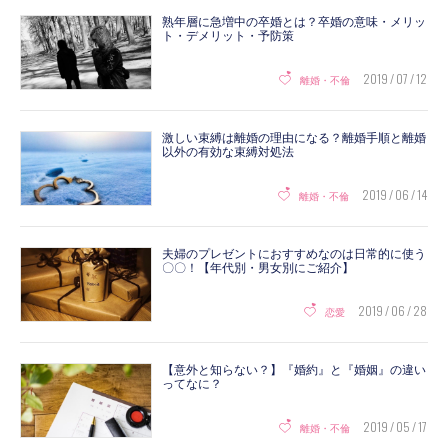
熟年層に急増中の卒婚とは？卒婚の意味・メリッ
ト・デメリット・予防策
2019 / 07 / 12
離婚・不倫
激しい束縛は離婚の理由になる？離婚手順と離婚
以外の有効な束縛対処法
2019 / 06 / 14
離婚・不倫
夫婦のプレゼントにおすすめなのは日常的に使う
〇〇！【年代別・男女別にご紹介】
2019 / 06 / 28
恋愛
【意外と知らない？】『婚約』と『婚姻』の違い
ってなに？
2019 / 05 / 17
離婚・不倫