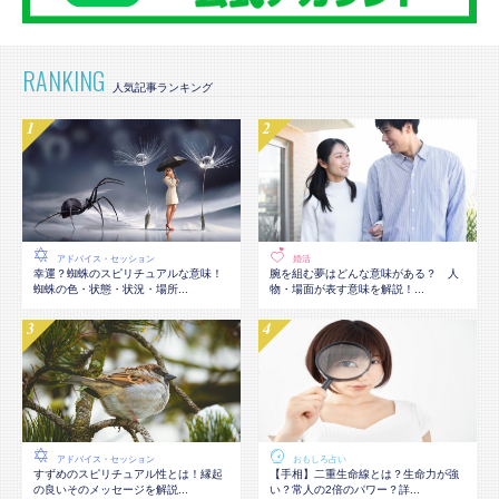
RANKING
アドバイス・セッション
婚活
幸運？蜘蛛のスピリチュアルな意味！
腕を組む夢はどんな意味がある？ 人
蜘蛛の色・状態・状況・場所...
物・場面が表す意味を解説！...
アドバイス・セッション
おもしろ占い
すずめのスピリチュアル性とは！縁起
【手相】二重生命線とは？生命力が強
の良いそのメッセージを解説...
い？常人の2倍のパワー？詳...