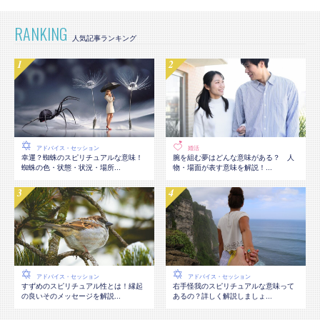
RANKING
アドバイス・セッション
婚活
幸運？蜘蛛のスピリチュアルな意味！
腕を組む夢はどんな意味がある？ 人
蜘蛛の色・状態・状況・場所...
物・場面が表す意味を解説！...
アドバイス・セッション
アドバイス・セッション
すずめのスピリチュアル性とは！縁起
右手怪我のスピリチュアルな意味って
の良いそのメッセージを解説...
あるの？詳しく解説しましょ...