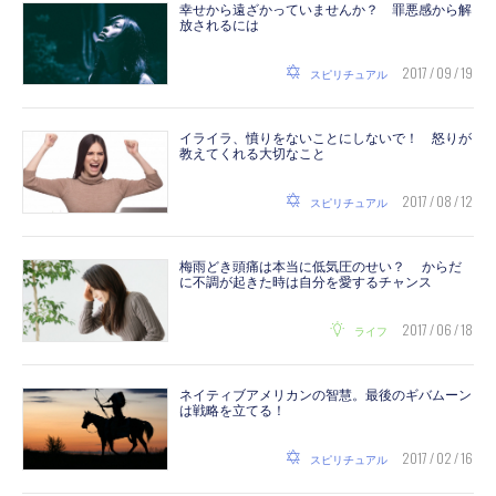
幸せから遠ざかっていませんか？ 罪悪感から解
放されるには
2017 / 09 / 19
スピリチュアル
イライラ、憤りをないことにしないで！ 怒りが
教えてくれる大切なこと
2017 / 08 / 12
スピリチュアル
梅雨どき頭痛は本当に低気圧のせい？ からだ
に不調が起きた時は自分を愛するチャンス
2017 / 06 / 18
ライフ
ネイティブアメリカンの智慧。最後のギバムーン
は戦略を立てる！
2017 / 02 / 16
スピリチュアル