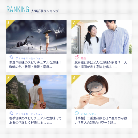
RANKING
アドバイス・セッション
婚活
幸運？蜘蛛のスピリチュアルな意味！
腕を組む夢はどんな意味がある？ 人
蜘蛛の色・状態・状況・場所...
物・場面が表す意味を解説！...
アドバイス・セッション
おもしろ占い
右手怪我のスピリチュアルな意味って
【手相】二重生命線とは？生命力が強
あるの？詳しく解説しましょ...
い？常人の2倍のパワー？詳...