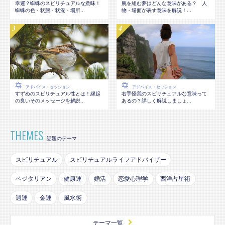
幸運？蜘蛛のスピリチュアルな意味！
腕を組む夢はどんな意味がある？ 人
蜘蛛の色・状態・状況・場所...
物・場面が表す意味を解説！...
アドバイス・セッション
アドバイス・セッション
すずめのスピリチュアル性とは！縁起
右手怪我のスピリチュアルな意味って
の良いそのメッセージを解説...
あるの？詳しく解説しましょ...
THEMES
話題のテーマ
スピリチュアル
スピリチュアルライフアドバイザー
ベジタリアン
健康運
婚活
恋愛心理学
西洋占星術
週運
金運
風水術
テーマ一覧