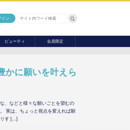
グイン
ビューティ
会員限定
ダイエット
ヘア・メイク・ネイル
ファッション
豊かに願いを叶えら
マナー・教養
内面の美
な、などと様々な願いごとを望むの
。 実は、ちょっと視点を変えれば願
す […]