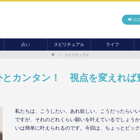
ロ
占い
スピリチュアル
ライフ
スピリチュアル
無料占い
開運
グルメ
毎月の運勢
アドバイス・セッション
住まい
カード占い
パワースポット
癒し
外とカンタン！ 視点を変えれば
おもしろ占い
オカルト
旅行
運命・予言
前世・ソウルメイト
季節イベント
電話占い
私たちは、こうしたい、あれ欲しい、こうだったらいい
メール占い
ですが、それのどれくらい願いを叶えているでしょうか
いは簡単に叶えられるのです。今回は、ちょっとビックリ