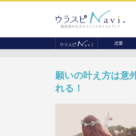
恋愛
恋愛テクニック
婚活
結婚
願いの叶え方は意
セックス
れる！
離婚・不倫
復縁