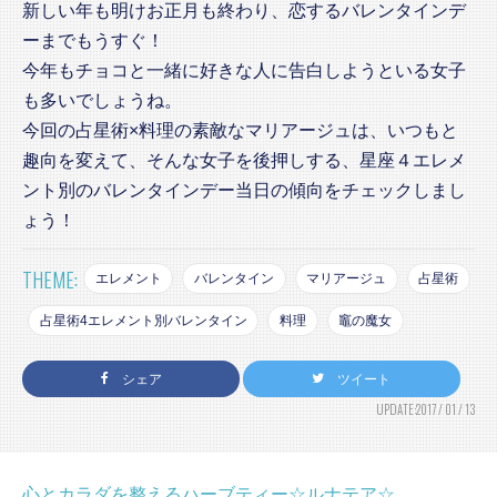
新しい年も明けお正月も終わり、恋するバレンタインデ
ーまでもうすぐ！
今年もチョコと一緒に好きな人に告白しようといる女子
も多いでしょうね。
今回の占星術×料理の素敵なマリアージュは、いつもと
趣向を変えて、そんな女子を後押しする、星座４エレメ
ント別のバレンタインデー当日の傾向をチェックしまし
ょう！
THEME:
エレメント
バレンタイン
マリアージュ
占星術
占星術4エレメント別バレンタイン
料理
竈の魔女
シェア
ツイート
UPDATE:2017 / 01 / 13
心とカラダを整えるハーブティー☆ルナテア☆