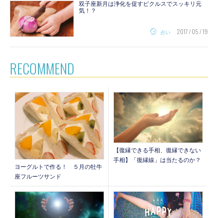
双子座新月は浄化を促すピクルスでスッキリ元
気！？
2017 / 05 / 19
占い
RECOMMEND
【復縁できる手相、復縁できない
手相】「復縁線」は当たるのか？
ヨーグルトで作る！ ５月の牡牛
座フルーツサンド