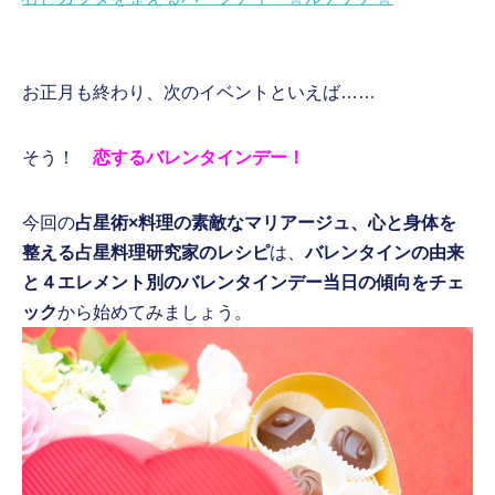
お正月も終わり、次のイベントといえば……
そう！
恋するバレンタインデー！
今回の
占星術×料理の素敵なマリアージュ、心と身体を
整える占星料理研究家のレシピ
は、
バレンタインの由来
と４エレメント別のバレンタインデー当日の傾向をチェ
ック
から始めてみましょう。