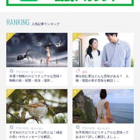
RANKING
アドバイス・セッション
婚活
幸運？蜘蛛のスピリチュアルな意味！
腕を組む夢はどんな意味がある？ 人
蜘蛛の色・状態・状況・場所...
物・場面が表す意味を解説！...
アドバイス・セッション
アドバイス・セッション
すずめのスピリチュアル性とは！縁起
右手怪我のスピリチュアルな意味って
の良いそのメッセージを解説...
あるの？詳しく解説しましょ...