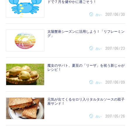
ドで７月を健やかに過ごそう！
2017 / 06 / 30
占い
太陽蟹座シーズンに活用しよう！「リフレーミン
グ」
2017 / 06 / 23
占い
魔女のサバト、夏至の「リーザ」を祝う新じゃが
レシピ！
2017 / 06 / 09
占い
元気が出てくるセロリ入りタルタルソースの双子
座サンド！
2017 / 05 / 26
占い