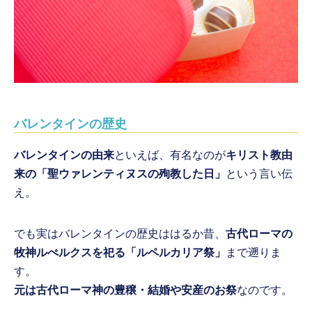
バレンタインの歴史
バレンタインの由来
といえば、有名なのが
キリスト教由
来の「聖ウァレンティヌスの殉教した日」
という言い伝
え。
でも実はバレンタインの歴史ははるか昔、
古代ローマの
牧神ルぺルクスを祀る「ルペルカリア祭」
まで遡りま
す。
元は古代ローマ神の豊穣・結婚や安産のお祭
なのです。