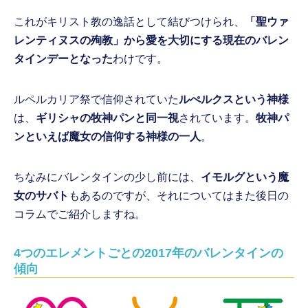
これがキリスト教の逸話として結びつけられ、
「聖ウァ
レンティヌスの殉教」から愛を大切にする現在のバレン
タインデーとなった
わけです。
ルペルカリア祭で信仰されていた
ルぺルクスという神様
は、
ギリシャの牧神パンと同一視
されています。
牧神パ
ンといえば魔女の信仰する神様の一人
。
ちなみにバレンタインの少し前には、
イモルグという魔
女のサバト
もあるのですが、それについてはまた後日の
コラムでご紹介しますね。
4つのエレメントごとの2017年のバレンタインの
傾向