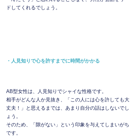
ドしてくれるでしょう。
・人見知りで心を許すまでに時間がかかる
AB型女性は、人見知りでシャイな性格です。
相手がどんな人か見抜き、「この人には心を許しても大
丈夫！」と思えるまでは、あまり自分の話はしないでし
ょう。
そのため、「隙がない」という印象を与えてしまいがち
です。