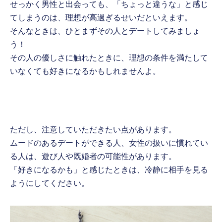
せっかく男性と出会っても、「ちょっと違うな」と感じ
てしまうのは、理想が高過ぎるせいだといえます。
そんなときは、ひとまずその人とデートしてみましょ
う！
その人の優しさに触れたときに、理想の条件を満たして
いなくても好きになるかもしれませんよ。
ただし、注意していただきたい点があります。
ムードのあるデートができる人、女性の扱いに慣れてい
る人は、遊び人や既婚者の可能性があります。
「好きになるかも」と感じたときは、冷静に相手を見る
ようにしてください。