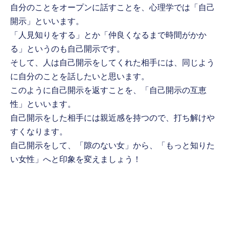
自分のことをオープンに話すことを、心理学では「自己
開示」といいます。
「人見知りをする」とか「仲良くなるまで時間がかか
る」というのも自己開示です。
そして、人は自己開示をしてくれた相手には、同じよう
に自分のことを話したいと思います。
このように自己開示を返すことを、「自己開示の互恵
性」といいます。
自己開示をした相手には親近感を持つので、打ち解けや
すくなります。
自己開示をして、「隙のない女」から、「もっと知りた
い女性」へと印象を変えましょう！