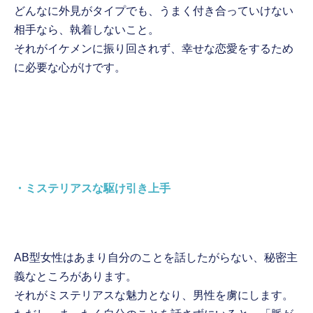
どんなに外見がタイプでも、うまく付き合っていけない
相手なら、執着しないこと。
それがイケメンに振り回されず、幸せな恋愛をするため
に必要な心がけです。
・ミステリアスな駆け引き上手
AB型女性はあまり自分のことを話したがらない、秘密主
義なところがあります。
それがミステリアスな魅力となり、男性を虜にします。