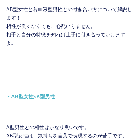
AB型女性と各血液型男性との付き合い方について解説し
ます！
相性が良くなくても、心配いりません。
相手と自分の特徴を知れば上手に付き合っていけます
よ。
・AB
型女性×A
型男性
A型男性との相性はかなり良いです。
AB型女性は、気持ちを言葉で表現するのが苦手です。