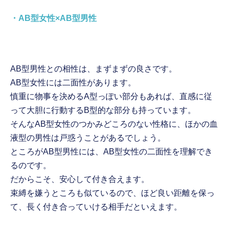
・AB
型女性×AB
型男性
AB型男性との相性は、まずまずの良さです。
AB型女性には二面性があります。
慎重に物事を決めるA型っぽい部分もあれば、直感に従
って大胆に行動するB型的な部分も持っています。
そんなAB型女性のつかみどころのない性格に、ほかの血
液型の男性は戸惑うことがあるでしょう。
ところがAB型男性には、AB型女性の二面性を理解でき
るのです。
だからこそ、安心して付き合えます。
束縛を嫌うところも似ているので、ほど良い距離を保っ
て、長く付き合っていける相手だといえます。