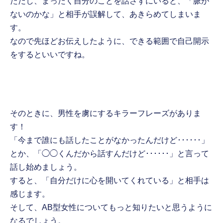
ただし、まったく自分のことを話さずにいると、「脈が
ないのかな」と相手が誤解して、あきらめてしまいま
す。
なので先ほどお伝えしたように、できる範囲で自己開示
をするといいですね。
そのときに、男性を虜にするキラーフレーズがありま
す！
「今まで誰にも話したことがなかったんだけど･･････」
とか、「◯◯くんだから話すんだけど･･････」と言って
話し始めましょう。
すると、「自分だけに心を開いてくれている」と相手は
感じます。
そして、AB型女性についてもっと知りたいと思うように
なるでしょう。