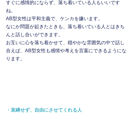
すぐに感情的にならず、落ち着いている人もいいです
ね。
AB型女性は平和主義で、ケンカを嫌います。
なにか問題が起きたときも、落ち着いている人とはきち
んと話し合いができます。
お互いに心を落ち着かせて、穏やかな雰囲気の中で話し
合えば、AB型女性も感情や考えを言葉にできるようにな
ります。
・束縛せず、自由にさせてくれる人