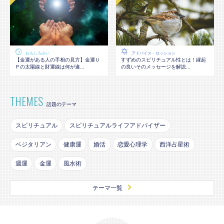
おもしろ占い
アドバイス・セッション
【金運がある人の手相の見方】金運Ｕ
すずめのスピリチュアル性とは！縁起
Ｐの太陽線と財運線は何が違...
の良いそのメッセージを解説...
THEMES
話題のテーマ
スピリチュアル
スピリチュアルライフアドバイザー
ベジタリアン
健康運
婚活
恋愛心理学
西洋占星術
週運
金運
風水術
テーマ一覧