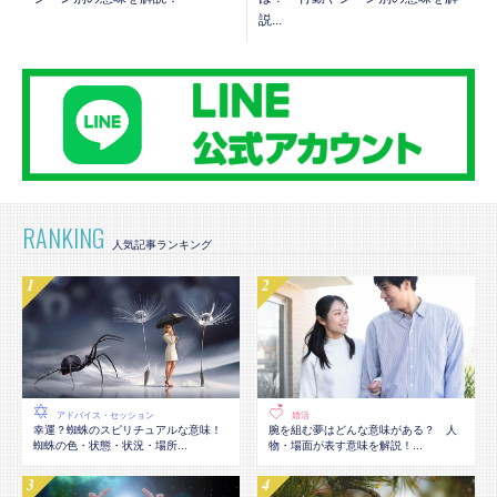
説...
RANKING
アドバイス・セッション
婚活
幸運？蜘蛛のスピリチュアルな意味！
腕を組む夢はどんな意味がある？ 人
蜘蛛の色・状態・状況・場所...
物・場面が表す意味を解説！...