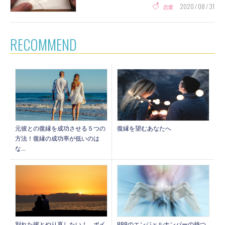
2020 / 08 / 31
恋愛
RECOMMEND
元彼との復縁を成功させる５つの
復縁を望むあなたへ
方法！復縁の成功率が低いのは
な...
888のエンジェルナンバーの持つ
別れた彼とやり直したい！ ボイ