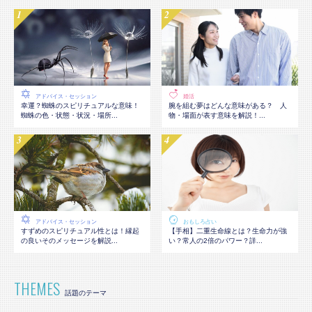
アドバイス・セッション
婚活
幸運？蜘蛛のスピリチュアルな意味！
腕を組む夢はどんな意味がある？ 人
蜘蛛の色・状態・状況・場所...
物・場面が表す意味を解説！...
アドバイス・セッション
おもしろ占い
すずめのスピリチュアル性とは！縁起
【手相】二重生命線とは？生命力が強
の良いそのメッセージを解説...
い？常人の2倍のパワー？詳...
THEMES
話題のテーマ